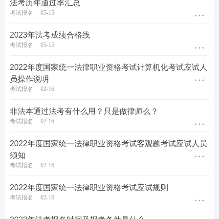
法考历年通过率汇总
4.具有完全民事行为能力；
考试报名
05-15
5.具备全日制普通高等学校法学类本科学历并获得学
2023年法考成绩合格线
考试报名
05-15
士及以上学位，全日制普通高等学校非法学类本科及
以上学历并获得法律硕士、法学硕士及以上学位，全
2022年度国家统一法律职业资格考试计算机化考试应试人
日制普通高等学校非法学类本科及以上学历并获得相
员操作说明
考试报名
02-16
应学位且
从事法律工作满三年。
非法本通过法考有什么用？只是做律师么？
考试报名
02-16
2022年度国家统一法律职业资格考试客观题考试应试人员
须知
考试报名
02-16
2022年度国家统一法律职业资格考试应试规则
考试报名
02-16