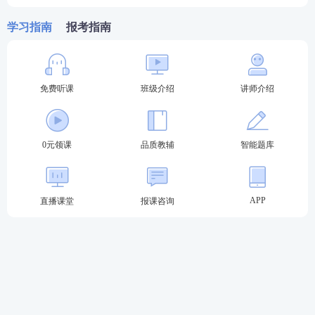
法、商法、民事诉讼法(含仲裁制度)、行政法与行政
诉讼法、司法制度和法律职业道德，
共计10个科目。
学习指南
报考指南
免费听课
班级介绍
讲师介绍
将上述18个科目整合成8个大科目：民法、刑法、民
事诉讼法、刑事诉讼法、行政法与行政诉讼法、商经
0元领课
品质教辅
智能题库
知、三国、理论法
APP
直播课堂
报课咨询
18法考年分值分布：
学科
客观题分值
主观题分值
共计
民法
45
24
69
刑法
35
30
65
刑诉法
32
30
62