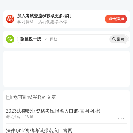
民诉法
34
18
52
加入考试交流群获取更多福利
点击添加
行政法
22
28（选做）
50
学习资料、活动优惠享不停
商经法
57
40
97
微信搜一搜
233网校
理论法
57
38
95
三国法
18
19法考年分值分布：
学科
客观题分值
主观题分值
共计
民法
46
22
68
您可能感兴趣的文章
刑法
38
36
74
2023法律职业资格考试报名入口(附官网网址)
刑诉法
34
27
61
考试报名
05-16
民诉法
32
23
55
法律职业资格考试报名入口官网
行政法
28
27（选做）
55