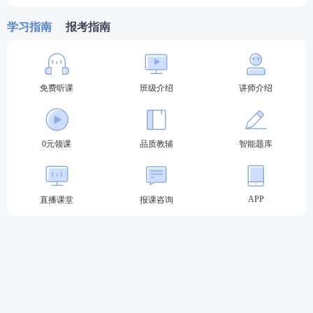
学习指南
报考指南
免费听课
班级介绍
讲师介绍
报考关注：【
法考主观题报名时间
】【
法考报考信息
0元领课
品质教辅
智能题库
查询
】
备考
资料
：【
免费领《内部讲义》包邮
】【
法考备考
APP
直播课堂
报课咨询
资料免费下载
】