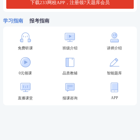
下载233网校APP，注册领7天题库会员
学习指南
第一轮复习：【
报考指南
全科基础巩固
】
理解专业概
念，训练法律逻辑，形成法律思维
第二轮复习：【
刷题强化记忆
】
以题带点，
免费听课
班级介绍
讲师介绍
强化巩固考点，归纳总结每个考点出题方
式，掌握答题
技巧
第三轮复习：【
高频考点带背
】
集中攻克高
0元领课
品质教辅
智能题库
频得分考点，考前15页纸+音频磨耳朵,达到
背诵的熟练度
第四轮复习：【
主观题专项冲刺
】
考前1个
APP
直播课堂
报课咨询
月冲刺接力，集中突破主观题
知识点
，掌握
主观题提分技巧，硬核通关
♥
4轮授课体系主客一体，什么都不用多想，
只需要跟着老师学，顺利突破合格线♥