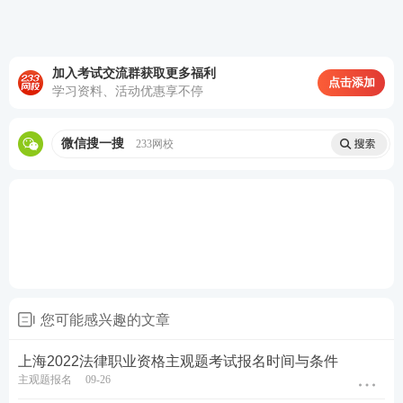
报考关注：
【
法考主观题报名时间
】【
法考报考信息
查询
】
加入考试交流群获取更多福利
点击添加
学习资料、活动优惠享不停
备考资料：
【
免费领《内部讲义》包邮
】【
法考备考
资料免费下载
】
微信搜一搜
233网校
您可能感兴趣的文章
上海2022法律职业资格主观题考试报名时间与条件
主观题报名
09-26