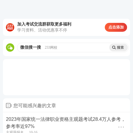
点击购买，取证不等待
加入考试交流群获取更多福利
点击添加
学习资料、活动优惠享不停
第一轮复习：【
全科基础巩固
】
理解专业概
念，训练法律逻辑，形成法律思维
微信搜一搜
233网校
第二轮复习：【
刷题强化记忆
】
以题带点，
强化巩固考点，归纳总结每个考点出题方
式，掌握答题技巧
第三轮复习：【
高频考点带背
】
集中攻克高
频得分考点，考前15页纸+音频磨耳朵,达到
背诵的熟练度
您可能感兴趣的文章
第四轮复习：【
主观题专项冲刺
】
考前1个
月冲刺接力，集中突破主观题
知识点
，掌握
2023年国家统一法律职业资格主观题考试28.4万人参考，
参考率近97%
主观题锁分技巧，硬核通关
主观题报名
10-16