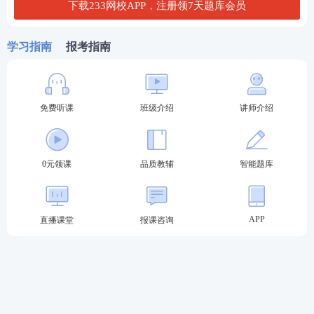
下载233网校APP，注册领7天题库会员
法、民法、商法、民事诉讼法（含仲裁制度）、行政
法与行政诉讼法、司法制度和法律职业道德
学习指南
报考指南
法考主观题考试设置选作题的，应试人员可选择其一
作答。
免费听课
班级介绍
讲师介绍
备考工具：
【
电子法条查询系统
】【
备考刷题APP下
载
】
0元领课
品质教辅
智能题库
备考资料：
【
免费领《内部讲义》包邮
】【
资料免费
下载
】
APP
直播课堂
报课咨询
2023年法考至尊班
2023法考至尊班新考季火热招生：
班主任全程陪伴
小
班督学
辅导、八科
应试实力派
讲师录播+直播双重锁
分、
4轮复习体系
主客一体顺利突破合格线！