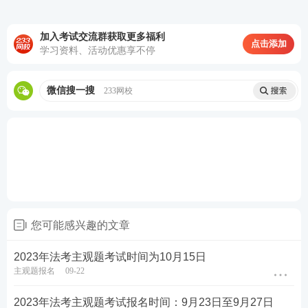
选择使用少数民族语言文字作答的主观题考试应试人
员，实行纸笔答题方式，试题、答题要求均在计算机
加入考试交流群获取更多福利
点击添加
学习资料、活动优惠享不停
显示屏上显示，应试人员在答题纸上作答。
2024年法考至尊班
微信搜一搜
233网校
2024法考至尊班火热招生：
班主任全程陪伴
小班督学
辅导、八科
应试实力派
讲师录播+直播双重锁分、
4轮
复习体系
主客一体，早日通过考试！
点击购买，取证不等待
您可能感兴趣的文章
第一轮复习：【
全科基础巩固
】
理解专业概
2023年法考主观题考试时间为10月15日
主观题报名
09-22
念，训练法律逻辑，形成法律思维
第二轮复习：【
刷题强化记忆
】
以题带点，
2023年法考主观题考试报名时间：9月23日至9月27日