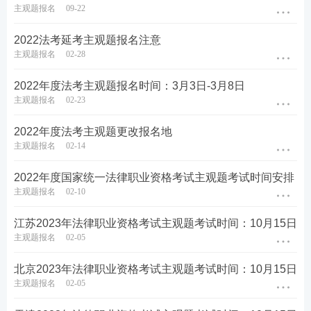
主观题报名
09-22
强化巩固考点，归纳总结每个考点出题方
式，掌握答题
技巧
2022法考延考主观题报名注意
第三轮复习：【
高频考点带背
】
集中攻克高
主观题报名
02-28
频得分考点，考前15页纸，达到背诵的熟练
2022年度法考主观题报名时间：3月3日-3月8日
度
主观题报名
02-23
第四轮复习：【
主观题专项冲刺
】
考前1个
2022年度法考主观题更改报名地
月冲刺接力，集中突破主观题
知识点
，掌握
主观题报名
02-14
主观题锁分技巧，硬核通关
4轮授课体系主客一体，跟着老师学，早日通
2022年度国家统一法律职业资格考试主观题考试时间安排
主观题报名
02-10
过考试
江苏2023年法律职业资格考试主观题考试时间：10月15日
主观题报名
02-05
备考工具：
【
电子法条查询系统
】【
备考刷题APP下
载
】
北京2023年法律职业资格考试主观题考试时间：10月15日
主观题报名
02-05
备考
资料
：
【
免费领《内部讲义》包邮
】【
资料免费