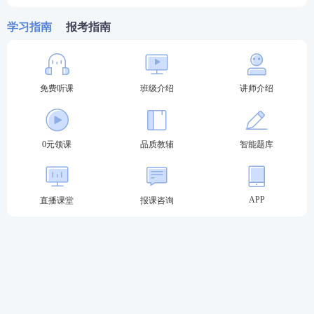
示，应试人员在答题纸上作答。
学习指南
报考指南
主观题考试设置选作题的，应试人员应选择其一作
答。主观题考试由司法行政机关为应试人员统一提供
电子
法律法规
，应试人员在计算机上查阅。
免费听课
班级介绍
讲师介绍
（五）使用少数民族语言文字作答
客观题考试选择使用少数民族语言文字作答的成绩合
0元领课
品质教辅
智能题库
格人员，可以选择使用汉文试卷或少数民族语言文字
试卷参加主观题考试，使用五种少数民族语言文字中
的一种作答，实行同等的少数民族语言文字试卷合格
APP
直播课堂
报课咨询
分数线政策。
选择使用少数民族语言文字作答的主观题考试应试人
员，应在省（区、市）司法行政机关设置少数民族语
言文字试卷考点考场的考区确认参加主观题考试。