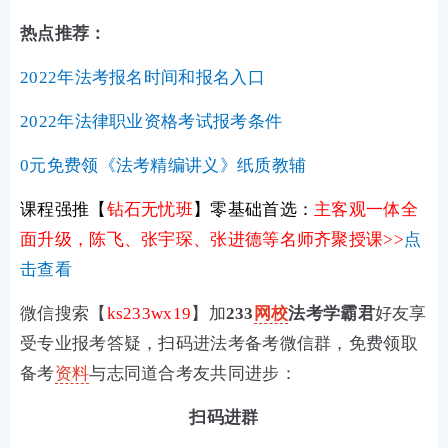
热点推荐：
2022年法考报名时间和报名入口
2022年法律职业资格考试报考条件
0元免费领《法考精编讲义》纸质教辅
课程强推
【
钻石无忧班
】
零基础首选：
主客观一体全
面升级，陈飞、张宇琛、张进德等名师齐聚授课>>
点
击查看
微信搜索【
ks233wx19
】加
233
网校
法考学霸君
好友
享
受专业报考答疑
，扫码进
法考备考微信群，免费领取
备考
资料
与志同道合考友共同进步：
扫码进群