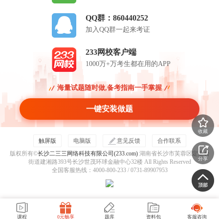
QQ群：860440252
加入QQ群一起来考证
233网校客户端
1000万+万考生都在用的APP
海量试题随时做,备考指南一手掌握
一键安装做题
收藏
触屏版
电脑版
意见反馈
合作联系
版权所有©
长沙二三三网络科技有限公司(233.com)
湖南省长沙市芙蓉区定王台
分享
街道建湘路393号长沙世茂环球金融中心32楼 All Rights Reserved
全国客服热线：4000-800-233 / 0731-89907953
课程
0元畅享
题库
资料包
客服咨询