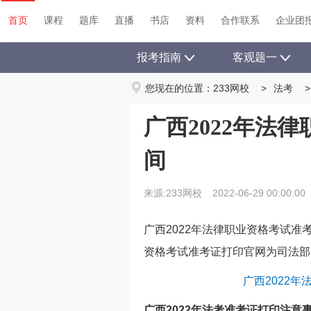
首页
课程
题库
直播
书店
资料
首页
课程
题库
直播
书店
资料
合作联系
企业团
报考指南
客观题一
您现在的位置：
233网校
>
法考
>
广西2022年法
间
来源:233网校
2022-06-29 00:00:00
广西
2022年法律职业资格考试准
资格考试准考证打印
官网为司法部
广西
2022
广西2022年法考准考证打印注意