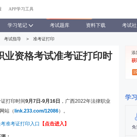
关于我们
帮助中心
APP学习工具
渠道合作
企业团报
报
APP学习工具
APP新客领7天题库会员
学习笔记
考试题库
资料下载
考试社
考试指导
>
准考证打印
添
律职业资格考试准考证打印时
获
1
学
考证打印时间
9月7日-9月16日
，广西
2022年法律职业
网站（
link.233.com/12086
）。
年法考准考证打印入口
【点击进入】
免
事项：