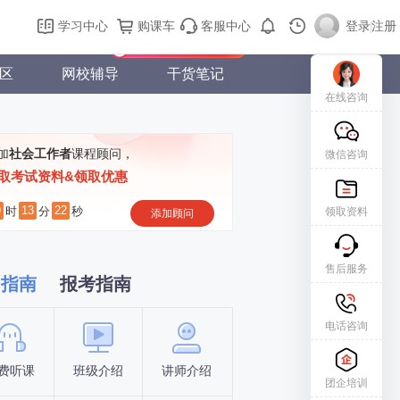
购课车
登录/注册
学习中心
购课车
客服中心
登录
|
注册
新用户专属礼包免费领
区
网校辅导
干货笔记
在线咨询
加
社会工作者
课程顾问，
微信咨询
取考试资料&领取优惠
9
13
21
时
分
秒
领取资料
添加顾问
售后服务
习指南
报考指南
电话咨询
费听课
班级介绍
讲师介绍
新手指南
报名时间
团企培训