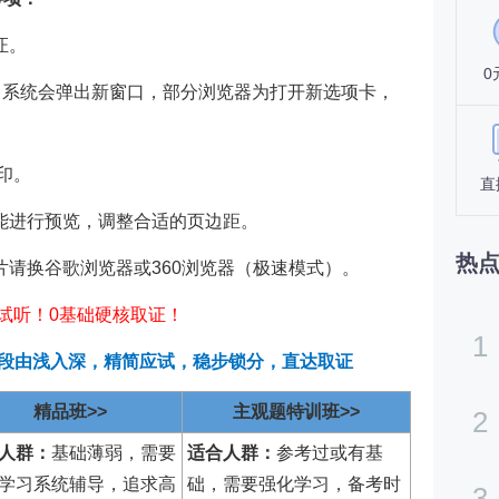
证。
0
钮，系统会弹出新窗口，部分浏览器为打开新选项卡，
。
印。
直
能进行预览，调整合适的页边距。
热
片请换谷歌浏览器或360浏览器（极速模式）。
试听！0基础硬核取证！
1
阶段由浅入深，精简应试，稳步锁分，直达取证
精品班>>
主观题特训班>>
2
人群：
基础薄弱，需要
适合人群：
参考过或有基
学习系统辅导，追求高
础，需要强化学习，备考时
3