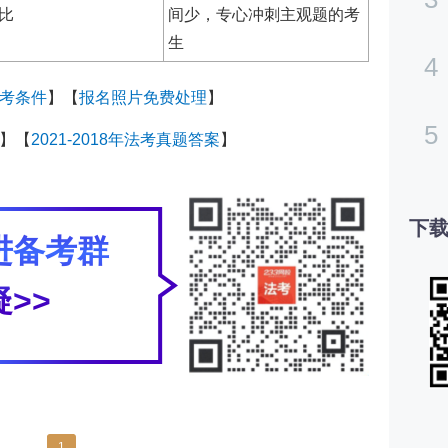
比
间少，专心冲刺主观题的考
生
4
考条件
】【
报名照片免费处理
】
5
】【
2021-2018年法考真题答案
】
下载
进备考群
>>
1