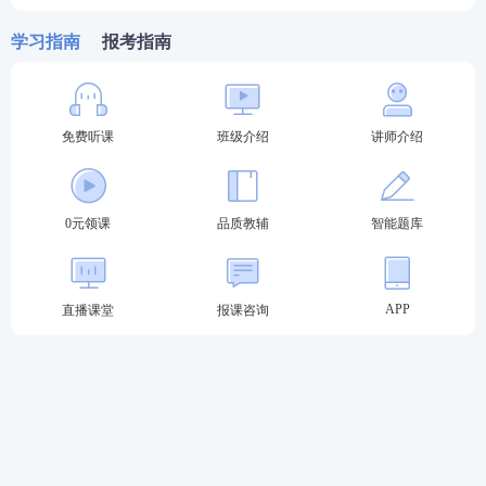
学习指南
报考指南
免费听课
班级介绍
讲师介绍
报考关注：【
法考主观题报名时间
】【
法考报考信息
查询
】
0元领课
品质教辅
智能题库
备考
资料
：【
免费领《内部讲义》包邮
】【
法考备考
资料免费下载
】
APP
直播课堂
报课咨询