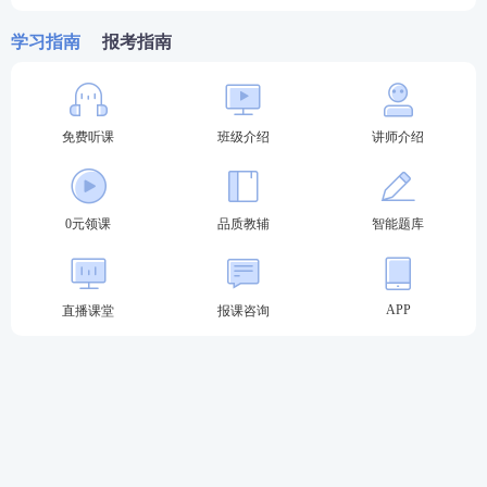
学习指南
报考指南
报考关注：【
法考主观题报名时间
】【
法考报考信息
查询
】
备考
资料
：【
免费领《内部讲义》包邮
】【
法考备考
免费听课
班级介绍
讲师介绍
资料免费下载
】
0元领课
品质教辅
智能题库
APP
直播课堂
报课咨询