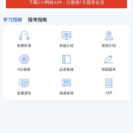
下载233网校APP，注册领7天题库会员
3、请使用标准A4尺寸纸张纵向打印。
学习指南
报考指南
4、建议使用浏览器的打印预览功能进行预览，调整合
适的页边距。
5、如打印准考证时无法打印出照片请换谷歌浏览器或
免费听课
班级介绍
讲师介绍
360浏览器（极速模式）。
*
法考准考证是查询分数和申请成绩核查的重要凭证，
0元领课
品质教辅
智能题库
请妥善保管。
2023年法考至尊班
APP
直播课堂
报课咨询
2023法考至尊班新考季火热招生：
班主任全程陪伴
小
班督学
辅导、八科
应试实力派
讲师录播+直播双重锁
分、
4轮复习体系
主客一体顺利突破合格线！