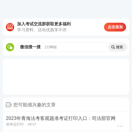
点击购买，取证不等待
加入考试交流群获取更多福利
点击添加
学习资料、活动优惠享不停
第一轮复习：【
全科基础巩固
】
理解专业概
念，训练法律逻辑，形成法律思维
微信搜一搜
233网校
第二轮复习：【
刷题强化记忆
】
以题带点，
强化巩固考点，归纳总结每个考点出题方
式，掌握答题
技巧
第三轮复习：【
高频考点带背
】
集中攻克高
频得分考点，考前15页纸+音频磨耳朵,达到
背诵的熟练度
第四轮复习：【
主观题专项冲刺
】
考前1个
您可能感兴趣的文章
月冲刺接力，集中突破主观题
知识点
，掌握
2023年青海法考客观题准考证打印入口：司法部官网
主观题锁分技巧，硬核通关
准考证打印
08-07
4轮授课体系主客一体，只需要跟着老师学，