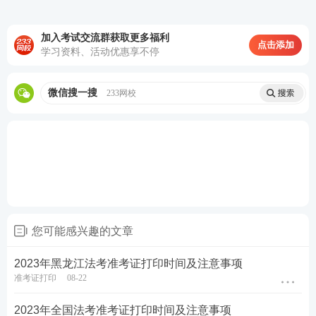
加入考试交流群获取更多福利
2023年法考
点击添加
学习资料、活动优惠享不停
真题及答案估分
微信搜一搜
233网校
2023年法考考试时间安排
2023年国家统一法律职业资格考试客观题考试实行分
批次考试方式。报名地司法行政机关按各考区机位数
您可能感兴趣的文章
量和报考人数确定应试人员考试批次，分为9月16
日、17日共两个批次，应试人员参加其中的一个批次
2023年黑龙江法考准考证打印时间及注意事项
考试。具体为：
准考证打印
08-22
第1批次考试时间：
2023年全国法考准考证打印时间及注意事项