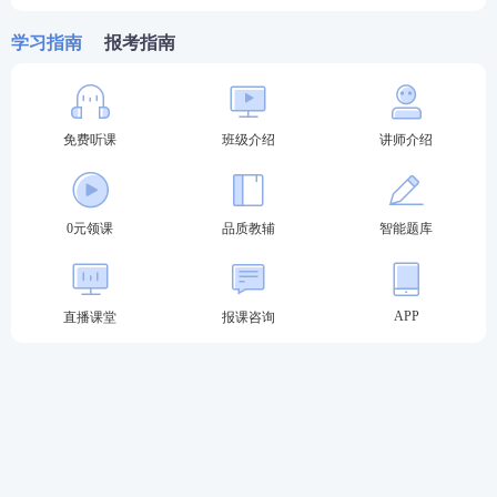
3、请使用标准A4尺寸纸张纵向打印。
学习指南
报考指南
4、建议使用浏览器的打印预览功能进行预览，调整合
适的页边距。
5、如打印准考证时无法打印出照片请换谷歌浏览器或
免费听课
班级介绍
讲师介绍
360浏览器（极速模式）。
*
法考准考证是查询分数和申请成绩核查的重要凭证，
0元领课
品质教辅
智能题库
请妥善保管。
2023年法考客观题考试9月16日、17日进行，233网校
APP
直播课堂
报课咨询
考后收集更新2023年法考回忆版
真题
及答案，帮助同
学们透析真题、直击考点。
【
2023年法考客观题卷一回忆版真题及答案
】
扫码进入2023年法考回忆版真题及答案估分小程序：