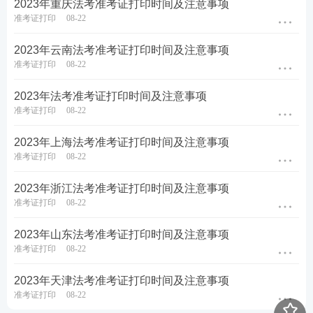
2023年重庆法考准考证打印时间及注意事项
准考证打印
08-22
第一轮复习：【
全科基础巩固
】
理解专业概
2023年云南法考准考证打印时间及注意事项
念，训练法律逻辑，形成法律思维
准考证打印
08-22
第二轮复习：【
刷题强化记忆
】
以题带点，
2023年法考准考证打印时间及注意事项
强化巩固考点，归纳总结每个考点出题方
准考证打印
08-22
式，掌握答题技巧
2023年上海法考准考证打印时间及注意事项
第三轮复习：【
高频考点带背
】
集中攻克高
准考证打印
08-22
频得分考点，考前15页纸+音频磨耳朵,达到
背诵的熟练度
2023年浙江法考准考证打印时间及注意事项
准考证打印
08-22
第四轮复习：【
主观题专项冲刺
】
考前1个
月冲刺接力，集中突破主观题
知识点
，掌握
2023年山东法考准考证打印时间及注意事项
主观题锁分技巧，硬核通关
准考证打印
08-22
4轮授课体系主客一体，只需要跟着老师学，
2023年天津法考准考证打印时间及注意事项
顺利突破合格线
准考证打印
08-22