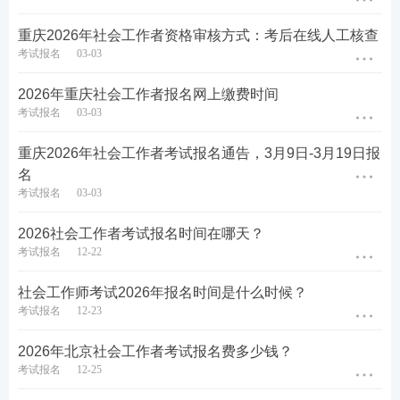
想2026年拿下社工证？备考得赶紧安排上！
快来加入
重庆2026年社会工作者资格审核方式：考后在线人工核查
233网校『2026社工备考交流群』！
入群福利多多：
考试报名
03-03
● 考试资讯速递，考期、大纲等重要信息不错过；
2026年重庆社会工作者报名网上缴费时间
考试报名
03-03
● 1v1报考答疑免费享，报考条件、流程疑问全解决；
重庆2026年社会工作者考试报名通告，3月9日-3月19日报
● 行业动态实时更新，规范、薪资、招聘热点全掌
名
握；
考试报名
03-03
● 考友交流共进步，专业内容、学习误区齐探讨。
2026社会工作者考试报名时间在哪天？
考试报名
12-22
▼速扫码，进2026社工备考群▼
社会工作师考试2026年报名时间是什么时候？
考试报名
12-23
2026年北京社会工作者考试报名费多少钱？
考试报名
12-25