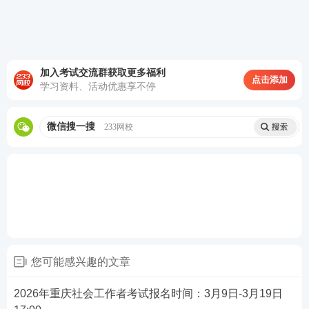
（5）行为矫治、戒毒康复、危机干预服务；
（6）推动社区发展，促进社会融入、社会参与的服
加入考试交流群获取更多福利
务；
点击添加
学习资料、活动优惠享不停
（7）其他旨在满足服务对象心理和社会服务需求、增
微信搜一搜
233网校
强社会功能的服务。
二、2026吉林社工报名时间
《
吉林省2026年度社会工作者职业资格考试考务工作
的通知
》已发布，
吉林2026年社会工作者报名时间为
3月9日-18日
，
网上缴费时间：3月17日-24日。
社工报名时间：
您可能感兴趣的文章
3月9日-18日
。
社工报名网站：中国人事考试网
2026年重庆社会工作者考试报名时间：3月9日-3月19日