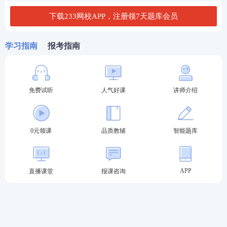
从事社会工作主要是指在相关领域从事专门性社会服
下载233网校APP，注册领7天题库会员
务，其中，“相关领域”主要包括：社会福利、社会救
助、扶贫济困、慈善事业、社区建设、婚姻家庭、心
学习指南
报考指南
理健康、残障康复、教育辅导、就业援助、青少年事
务、职工服务、犯罪预防、禁毒戒毒、矫治帮教、卫
生健康、政法综治、应急处置、退役军人事务、群众
免费试听
人气好课
讲师介绍
文化等。
“专门性社会服务”主要包括：
0元领课
品质教辅
智能题库
（1）生活帮扶、生计发展、就业援助服务；
（2）情绪疏导、精神抚慰服务；
APP
直播课堂
报课咨询
（3）矛盾纠纷调节、家庭与社会关系调适服务；
（4）针对特殊困难群体的权益维护、政策咨询、资源
链接、能力提升及社会支持网络建设服务；