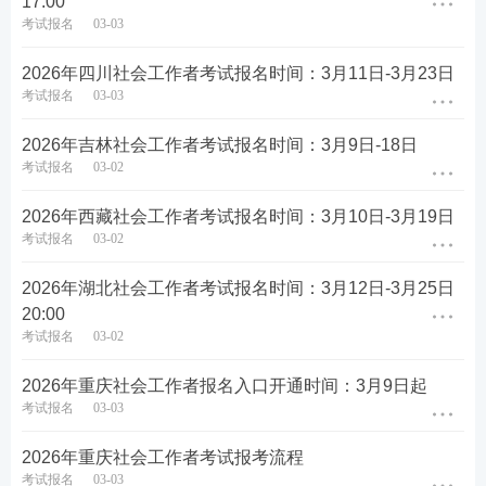
17:00
社工
报名流程：分网上注册登记（告知承诺及在线核
考试报名
03-03
验）、网上缴费、网上打印准考证三个阶段。
2026年四川社会工作者考试报名时间：3月11日-3月23日
考试报名
03-03
社工
报名照片：近期彩色标准1寸，半身免冠正面证件
照(尺寸25mm*35mm，像素295px*413px)，照片底色
2026年吉林社会工作者考试报名时间：3月9日-18日
背景为白色，JPG或JPEG格式。
考试报名
03-02
社工
报名费用：一般来说考试费及考务费客观题每人
2026年西藏社会工作者考试报名时间：3月10日-3月19日
考试报名
03-02
每科61元左右，主观题每人每科65元左右，高级主观
题69元左右。
2026年湖北社会工作者考试报名时间：3月12日-3月25日
20:00
↓2026年社会工作者考试报名入口
↓
考试报名
03-02
2026年重庆社会工作者报名入口开通时间：3月9日起
考试报名
03-03
2026年重庆社会工作者考试报考流程
考试报名
03-03