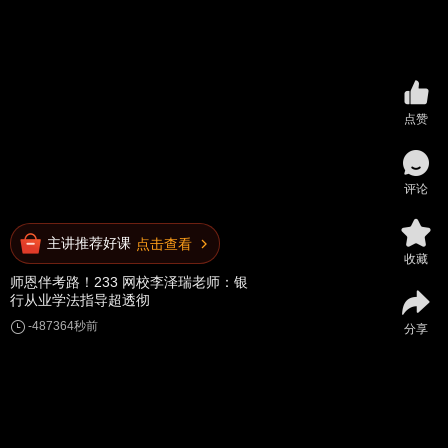
点赞
评论
主讲推荐好课
点击查看
收藏
师恩伴考路！233 网校李泽瑞老师：银
行从业学法指导超透彻
-487364秒前
分享