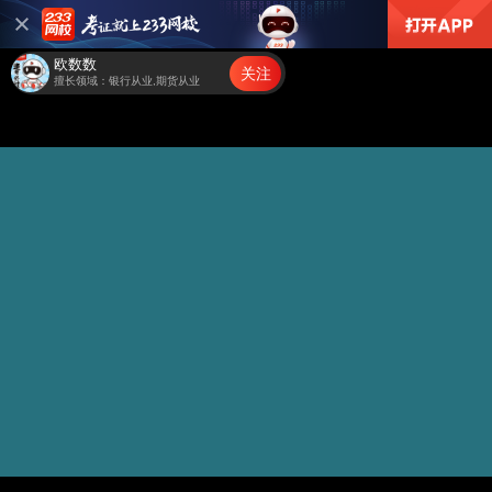
欧数数
关注
擅长领域：银行从业,期货从业