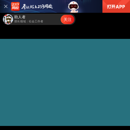
助人者
关注
擅长领域：社会工作者