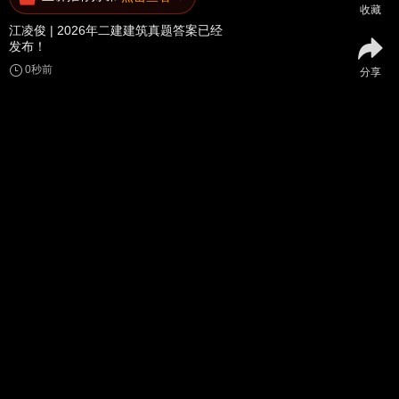
收藏
江凌俊 | 2026年二建建筑真题答案已经
发布！
0秒前
分享
江凌俊 | 2026年二建建筑真题答案已经发布！
次播放 · 2026-05-30 22:07:07
0