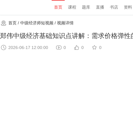
首页
课程
题库
直播
书店
资料
首页
/
中级经济师短视频
/
视频详情
郑伟中级经济基础知识点讲解：需求价格弹性
2026-06-17 12:00:00
0
0
0