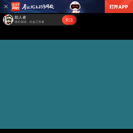
助人者
关注
擅长领域：社会工作者