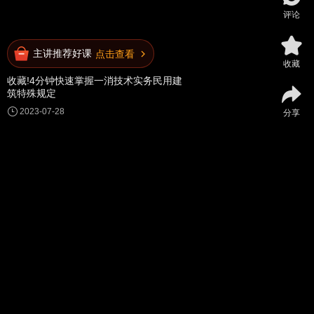
评论
主讲推荐好课
点击查看
收藏
收藏!4分钟快速掌握一消技术实务民用建
筑特殊规定
2023-07-28
分享