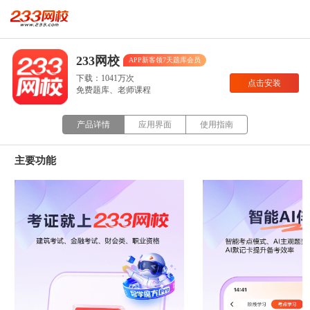
233网校
APP新客领7天题库会员
下载：1041万次
点击安装
免费题库、老师课程
产品详情
应用界面
使用指南
主要功能