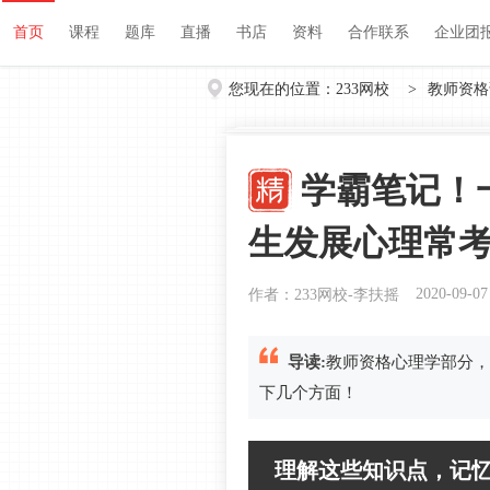
首页
课程
题库
直播
书店
资料
首页
课程
题库
直播
书店
资料
合作联系
企业团
您现在的位置：
233网校
>
教师资格
学霸笔记！
生发展心理常
2020-09-07
作者：233网校-李扶摇
导读:
教师资格心理学部分，
下几个方面！
理解这些知识点，记