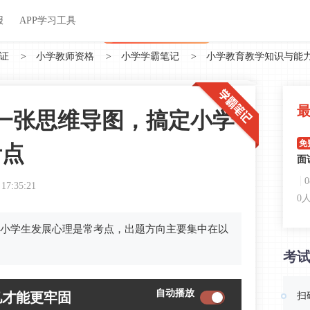
关于我们
帮助中心
APP学习工具
渠道合作
企业团报
报
APP学习工具
APP新客领7天题库会员
证
>
小学教师资格
>
小学学霸笔记
>
小学教育教学知识与能
一张思维导图，搞定小学
免
考点
面
 17:35:21
0
小学生发展心理是常考点，出题方向主要集中在以
免
考
呼
0
自动播放
忆才能更牢固
扫