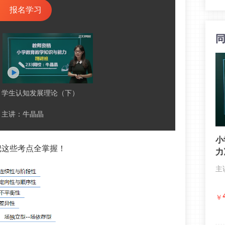
报名学习
学生认知发展理论（下）
主讲：牛晶晶
小
把这些考点全掌握！
力
主
￥