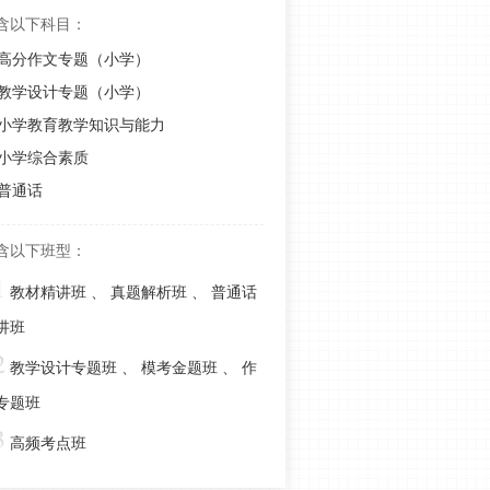
背知识点：课程的分类
含以下科目：
小学教资科目二单选题常考！教育的
高分作文专题（小学）
功能包括哪些方面？
教学设计专题（小学）
小学教资科目二考试重点：马斯洛需
小学教育教学知识与能力
要层次理论，你处于第几层次了？
小学综合素质
2023上半年教资小学科二考情分析，
普通话
教资考后该如何安排？
含以下班型：
考前小抄！小学教资科目二12个高频
1
考点，速收藏背诵！
教材精讲班
、
真题解析班
、
普通话
易混淆！小学教资教育教学知识三大
讲班
直观手段
2
教学设计专题班
、
模考金题班
、
作
反复考！速背！小学教资科二高频考
专题班
点：影响身心发展的因素
3
小学教资教育教学知识心理学重点考
高频考点班
点：一文速记“三大定律”