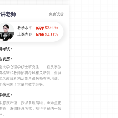
遇到不会的简答题怎么办？小学教资
科目二20道高频简答题 务必收藏！
主讲老师
免费试听
可能会考！小学教资教育教学科目之
92.69%
教学水平：
学生常见疾病防治
92.11%
上课内容：
牛晶晶
小学教资科目二易错易混淆考点：功
能固着VS思维定势
讲考试：
小学教资科目二心理学考试重点：遗
业资历：
忘理论——干扰说
南大学心理学硕士研究生，一直从事教
会考选择题和简答题！小学教资科目
资格证和教师招聘考试相关培训。曾就
二常考心理辅导方法
知名教育机构从事考录教师有关培训。
年来积累了大量的教学经验。
难哭了！2022下半年教资小学教育教
学知识考情分析
学特点：
233网校2022上半年教资小学教育教学
学态度严谨，授课条理清晰，重难点把
知识考前点题考点命中考题7题
准确，密切联系考试，获得学员的一致
评。
教师资格证小学教育教学知识高频易