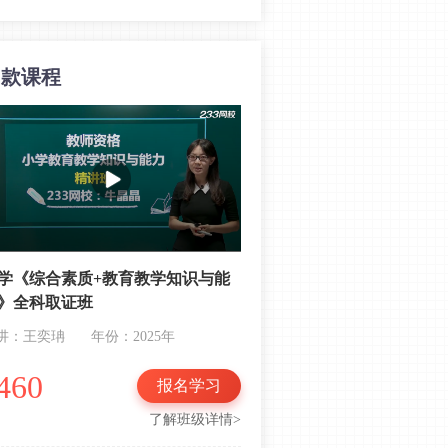
加德纳的多元智力理论，小学教资科
目二务必要看！
同款课程
古德莱德的课程理论，小学教资科目
二常常这样考！
教资笔试小学科目二常考知识点：记
忆
教资笔试小学科目二常考知识点：迁
移的分类
会考选择题！小学教资科目二高频考
点：想象
学《综合素质+教育教学知识与能
》全科取证班
中小学教资人必看！新课标热点+备考
常见问题指导
讲：王奕珃
年份：2025年
常考单选和简答题！小学教资科二重
460
报名学习
点考点：教育与社会发展
了解班级详情>
每年都考！小学教资教育教学知识必