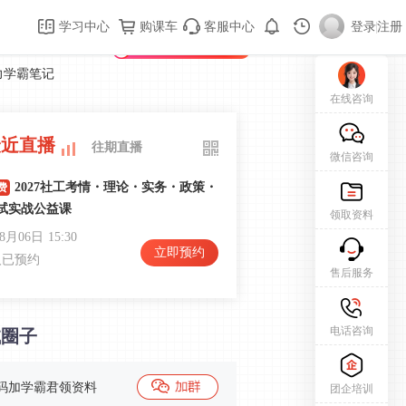
购课车
登录/注册
学习中心
购课车
客服中心
登录
|
注册
新用户专属礼包免费领
力学霸笔记
在线咨询
最近直播
往期直播
微信咨询
2027社工考情・理论・实务・政策・
费
试实战公益课
领取资料
08月06日
15:30
立即预约
人已预约
售后服务
2026初级社会工作实务课程导学
费
电话咨询
试圈子
和
08月13日
19:30
立即预约
人已预约
码加学霸君领资料
团企培训