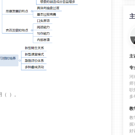
主
专
河
师
职
明（ ）。
多
教
教
握
好