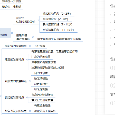
包
包
0
精
0
文
0