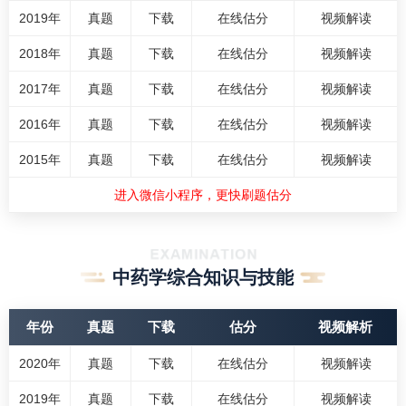
2019年
真题
下载
在线估分
视频解读
2018年
真题
下载
在线估分
视频解读
2017年
真题
下载
在线估分
视频解读
2016年
真题
下载
在线估分
视频解读
2015年
真题
下载
在线估分
视频解读
进入微信小程序，更快刷题估分
中药学综合知识与技能
年份
真题
下载
估分
视频解析
2020年
真题
下载
在线估分
视频解读
2019年
真题
下载
在线估分
视频解读