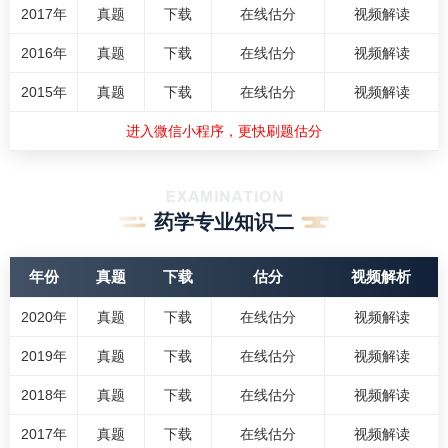
2017年
真题
下载
在线估分
视频解读
2016年
真题
下载
在线估分
视频解读
2015年
真题
下载
在线估分
视频解读
进入微信小程序，更快刷题估分
药学专业知识二
年份
真题
下载
估分
视频解析
2020年
真题
下载
在线估分
视频解读
2019年
真题
下载
在线估分
视频解读
2018年
真题
下载
在线估分
视频解读
2017年
真题
下载
在线估分
视频解读