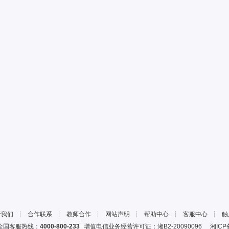
全面了解并在决策中充分考虑与业务相关的各类风险，及
对、报告相关风险
对风险管理有效性承担勤勉尽责、审慎防范、及时报告的
于：
（1）通过学习、经验积累增强风险意识 ；
（2）谨慎处理工作中涉及的风险因素；
（3）发现风险隐患时主动应对并及时履行报告义务。
风险管理部门的履职保障
于我们
┊
合作联系
┊
教师合作
┊
网站声明
┊
帮助中心
┊
客服中心
┊
触
国客服热线：
4000-800-233
增值电信业务经营许可证：湘B2-20090096
湘ICP