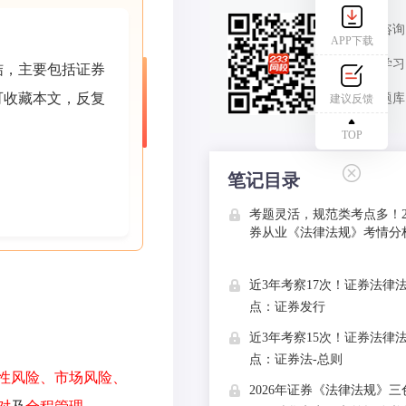
报考咨询
APP下载
课程学习
结，主要包括证券
可收藏本文，反复
免费题库
建议反馈
TOP
笔记目录
考题灵活，规范类考点多！2
券从业《法律法规》考情分
近3年考察17次！证券法律
点：证券发行
近3年考察15次！证券法律
点：证券法-总则
性风险、市场风险、
2026年证券《法律法规》