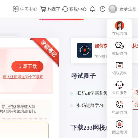
购课车
登录/注册
学习中心
购课车
客服中心
登录
|
注册
新用户专属礼包免费领
在线咨询
如何突破2026证券从
微信咨询
学习推荐
立即下载
领取资料
考试圈子
新人注册即送30个下载币
售后服务
扫码加学霸君领资料
扫码进群学习
电话咨询
下载233网校APP
团企培训