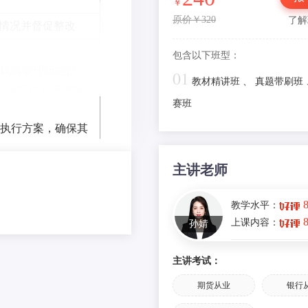
￥
2025版证券从业《证券市
原价￥320
了解
情况并督促整改
法规》真题集勘误
考情分析！2025年6月证券
包含以下班型：
试难度、出题情况来啦~
面风险管理职能部
01
教材精讲班
、
真题带刷班
立部门之间有效制
2024年证券从业《证券法
赛班
霸笔记： 证券公司全面风
议掌握！
体执行方案，确保其
2024年6月《证券市场法律
的授权进行处理。
情分析
决风险管理中存在的
主讲老师
2024年证券法律法规学霸
有限公司的设立方式与程序
教学水平：
上课内容：
孙婧
2024年证券法律法规学霸
责任公司组织机构及职能
主讲考试：
2024年证券法律法规学霸
风险管理建议，协
的种类、设立方式
期货从业
银行
作。
2024年证券法律法规学霸