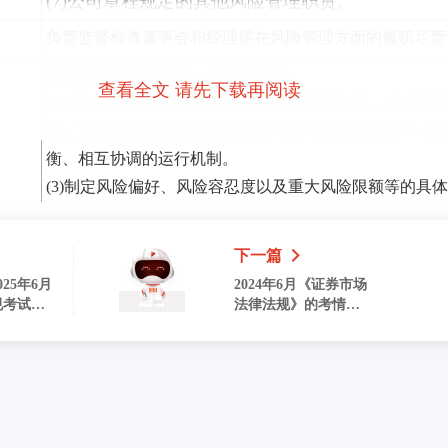
(7)公司章程规定的其他风险管理职责。
负责监督检查董事会和经理层在风险管理方面的履职尽责
(1)制定风险管理制度，并适时调整。
查看全文 请先下载再阅读
(2)建立健全公司全面风险管理的经营管理架构，明确全
门、业务部门以及其他部门在风险管理中的职责分工，建
衡、相互协调的运行机制。
(3)制定风险偏好、风险容忍度以及重大风险限额等的具
有效落实；对其进行监督，及时分析原因，并根据董事会
(4)定期评估公司整体风险和各类重要风险管理状况，解
下一篇
问题并向董事会报告。
25年6月
2024年6月《证券市场
(5)建立涵盖风险管理有效性的全员绩效考核体系。
规考试难
法律法规》的考情分
来啦~
(6)
析
建立完备的信息技术系统和数据质量控制机制。
(7)风险管理的其他职责。
监测、评估、报告公司整体风险水平，并为业务决策提供
助、指导和检查各部门、分支机构及子公司的风险管理工