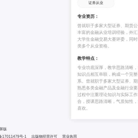
时识别、评估、应
证券从业
市场法律法规体系
专业资历：
证券法律法规学霸笔记：公
曾就职于多家大型证券、期货公
丰富的金融从业培训经验，外汇
证券法律法规学霸笔记：证
大学生金融交易大赛评委，同时
责任。包括但不限
法律法规体系
类多个从业资格。
证券法律法规学霸笔记：《
教学特点：
三大重点内容
专业功底深厚，教学思路清晰，
证券法律法规学霸笔记：普
知识点相互串联，构成一个完整
有限合伙企业
系。曾就职于多家大型证券、期
熟悉各类金融产品及金融行业要
2023年6月证券从业《证券
过程中注重理论知识与实际工作
律法规》考情分析
合，授课思路清晰，气质知性，
三分钟带您了解证券法律法
喜欢。
点：股份有限公司
三分钟带您了解证券法律法
屏版
点：有限责任公司
备17011479号-1
出版物经营许可
营业执照