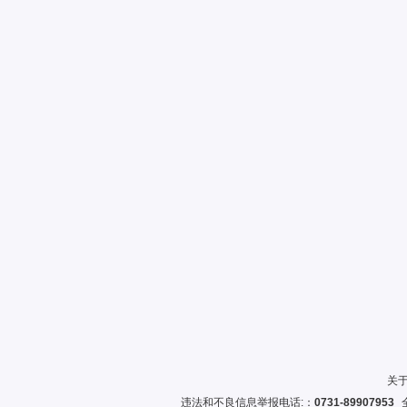
各业务部
门、分支
直接责任
机构和子
公司
员工
/
三、首席风险官及
1、首席风险官的履职保障
关
①充分的知情权
违法和不良信息举报电话:：
0731-89907953
全