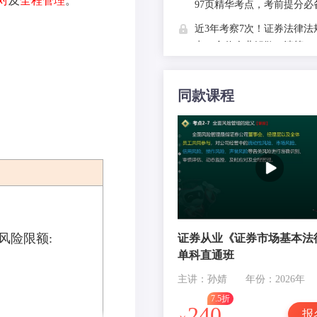
对
及
全程管理
。
97页精华考点，考前提分必
近3年考察7次！证券法律法
点：合伙企业解散、清算
则、职业操守，建立
近3年考察9次！证券法律法
点：合伙企业的概念、种类
同款课程
2025年考察分值6.5分！证
高频考点：公司财务会计制
要求和内容
2025年考察18次！证券法
考点：股份有限公司
近3年考察5次！证券法律法
点：有限责任公司
风险限额:
证券从业《证券市场基本法
2026年证券从业《证券市
单科直通班
法规》内部教辅勘误
主讲：孙婧
年份：2026年
2026年证券从业《证券市
7.5折
法规》真题集勘误
240
报