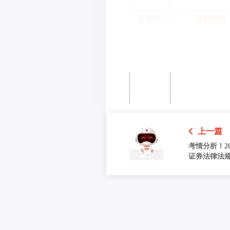
监事会
监督责任
经理层
主要责任
上一篇
考情分析！20
证券法律法
度、出题情况
风险管理
/
部门