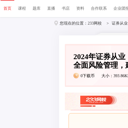
首页
课程
题库
直播
书店
资料
首页
课程
题库
直播
书店
资料
合作联系
企业团
您现在的位置：
233网校
>
证券从业
2024年证券从
全面风险管理，建
0下载币
大小：393.86K