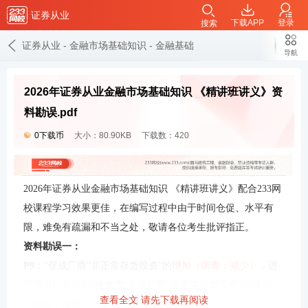
证券从业
下载APP
登录
搜索
证券从业
-
金融市场基础知识
-
金融基础知识学习笔记
导航
2026年证券从业金融市场基础知识 《精讲班讲义》资
料勘误.pdf
0下载币
大小：80.90KB
下载数：420
2026年证券从业金融市场基础知识 《精讲班讲义》配合233网
校课程学习效果更佳，在编写过程中由于时间仓促、水平有
限，难免有疏漏和不当之处，敬请各位考生批评指正。
资料勘误一：
P9
：“促成厂商“非正常存货投资”的
增加（病毒：减少）
，进
而增进社会福利”
修改为
“促成厂商“非正常存货投资”的
减少
查看全文 请先下载再阅读
（病毒：增加）
，进而增进社会福利”。