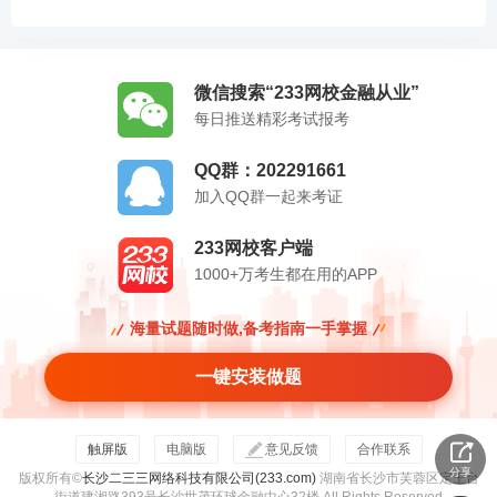
微信搜索“233网校金融从业”
每日推送精彩考试报考
QQ群：202291661
加入QQ群一起来考证
233网校客户端
1000+万考生都在用的APP
海量试题随时做,备考指南一手掌握
一键安装做题
触屏版
电脑版
意见反馈
合作联系
分享
版权所有©
长沙二三三网络科技有限公司(233.com)
湖南省长沙市芙蓉区定王台
街道建湘路393号长沙世茂环球金融中心32楼 All Rights Reserved