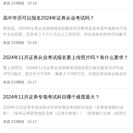
报考时需要提供，如果是新考生在报名时需要按要求提供照片，非...
来源 233网校
10-18
高中学历可以报名2024年证券从业考试吗？
看情况。2024年证券从业资格报名的最低学历要求是具有高中或相当于高
中文化程度，且具有三十六个月以上工作经历。符合该条件的学历对象可
报考证券从业资格考试。2024年证券从业资格考试分为一般业务和专项
来源 233网校
10-18
业...
2024年11月证券从业考试报名要上传照片吗？有什么要求？
要上传照片。2024年11月证券从业资格考试报名照片格式要求为JPG或
JPEG格式，源文件大于30K，像素大于300*215。中国证券业协会报名时
需要提供个人寸照，一般在首次报考时需要提供，如果是新考...
来源 233网校
10-17
2024年11月证券专项考试科目哪个难度最大？
2024年11月证券专项业务水平评价测试考试科目包括《证券投资顾问业
务》《发布证券研究报告业务（证券分析师）》《投资银行业务（保荐代
表人）》，大家可以根据个人专业方向或者考试难度，任选其一即可。其
来源 233网校
10-17
中，...