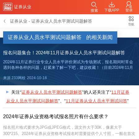
证券从业
下载APP
登录
搜索
证券从业
-
证券从业人员水平测试问题解答
导航
证券从业人员水平测试问题解答
的相关新闻
报名问题集合！2024年11月证券从业人员水平测试问题解答
2024年11月证券行业专业人员水平评价测试为专场测试，报名期间时常会
遇到各种各样的问题，赶紧来了解一下吧，建议收藏！（目前2024年11月
证券从业专场考试通知暂未发布，以下为9月专场内容参考）【2024年证券
来源 233网校
2024-10-18
超全资料包】【免费领V题库会员】【答题闯关赢京东卡
关注“
证券从业人员水平测试问题解答
”的人还关注了“
11月证券
从业人员水平测试问题解答
”、“
11月证券从业人员水平测试问答
”
2024年证券从业资格考试报名照片有什么要求？
报名照片格式要求为JPG或JPEG格式，源文件大于30K，像素大于
300*215。2024年证券从业资格考试报名时需要提供个人寸照，一般在首次