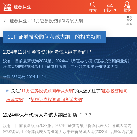
证券从业
下载APP
登录
搜索
证券从业
-
11月证券投资顾问考试大纲
导航
11月证券投资顾问考试大纲
的相关新闻
2024年11月证券投资顾问考试大纲有新的吗
没有，目前最新版为2024版。2024年11月证券专项《证券投资顾问业务》
考试大纲内容继续采用《证券投资顾问专业能力水平评价测试大纲
(2024)》，具体内容如下文。【2024年证券备考资料包】【免费领V题库会
来源 233网校
2024-11-14
员】【答题闯关赢京东卡】【考点速记】证券报考疑问加证
关注“
11月证券投资顾问考试大纲
”的人还关注了“
证券投资顾问
考试大纲
”、“
新版证券投资顾问考试大纲
”
2024年保荐代表人考试大纲出新版了吗？
没有，目前最新版为2022版。2024年证券专项《保荐代表人》考试大纲内
容继续采用《保荐代表人专业能力水平评价测试大纲(2022)》，具体内容如