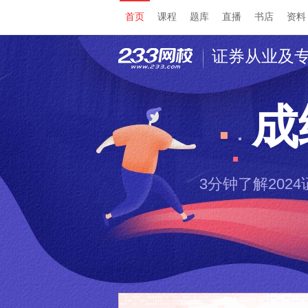
首页
课程
题库
直播
书店
资料
证券从业及
成
3分钟了解20