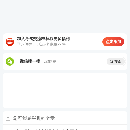
第3场
15:40-17:40
金融市场
基础知识
证券备考冲刺资料合集
一、证券资料包：
233网校教研团队汇总整理出各
加入考试交流群获取更多福利
点击添加
类证券考试资料，助力大家备考学习，证券新旧教
学习资料、活动优惠享不停
材对比、新教材新增考点、证券三色笔记、公式汇
总、考前12页纸、思维导图、学习计划、计算题案
微信搜一搜
233网校
例、易混淆
知识点
、狂背手册、数字考点、真题考
点等等总有一款是你需要的，赶紧来下载吧！
【
立
即进入>>证券
资料包
】
您可能感兴趣的文章