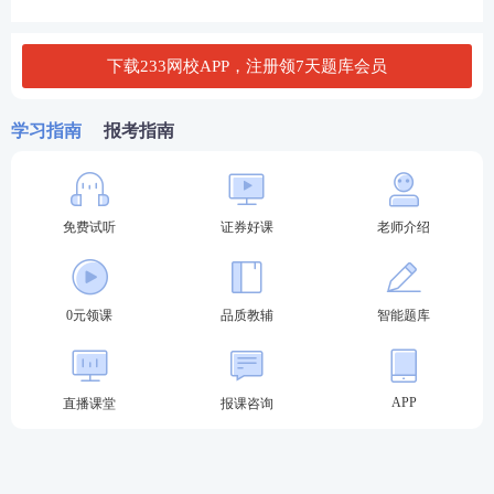
务高级管理人员资质测试。
下载233网校APP，注册领7天题库会员
从业人员专业能力水平评价测试的一般业务水平评价
测试面向拟任证券公司、证券公司另类子公司的高级
学习指南
报考指南
管理人员。
2024年第1次证券从业资格证考试场次安排
免费试听
测试场次
测试时间
证券好课
测试科目
老师介绍
证券公司高级管理
人员水平评价测试
第1场
9:30-11:30
0元领课
品质教辅
智能题库
证券评级业务高级
管理人员资质测试
证券市场基本
APP
法律
直播课堂
报课咨询
法规
第2场
13:00-15:00
证券公司合规管理
人员水平评价测试