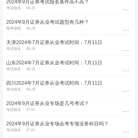
2024年9月证券考试报名条件高不高？
考试报名
06-28
2024年9月证券从业考试题型有几种？
报考指南
06-28
天津2024年7月证券从业考试时间：7月11日
考试报名
06-28
山东2024年7月证券从业考试时间：7月11日
二、证券考试干货笔记：
提炼了各章节重要考点，
考试报名
06-28
每章后面附有历年考题，考生可在学习完本章知识
点后进行真题练习，加强巩固。旨在帮助考生读薄
四川2024年7月证券从业考试时间：7月11日
考试报名
06-28
教材，对于需要抓重点、自己无法总结，或需要提
升备考效率的考生来说，是一份再适合不过的精品
2024年9月证券从业专场是几号考试？
资料！【
立即进入>>证券干货笔记
】
考试报名
07-03
2024年9月证券从业专场会考专项业务科目吗？
考试报名
07-03