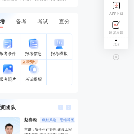
APP下载
考
备考
考试
查分
建议反馈
TOP
报考条件
报考信息
报考模拟
立即预约
报考照片
考试提醒
资团队
赵春晓
唐忍
幽默风趣，思维导图总结精彩，考点层次分明。
分数收割
主讲：安全生产管理,建设工程
主讲：合同管理,