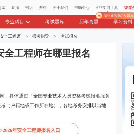
题库
题库
直播
直播
书店
书店
资料
资料
关于我们
关于我们
帮助中心
帮助中心
APP学习工具
APP学习工具
渠道
渠道
APP新客领7天题
APP新客领7天题
专业科目
考试题库
历年真题
学习资料
安全工程师
>
报考指导
>
考试报名
册安全工程师在哪里报名
网，具体通过「全国专业技术人员资格考试报名服务
报考（户籍地或工作所在地），各地考务安排以当地
>2026年安全工程师报名入口