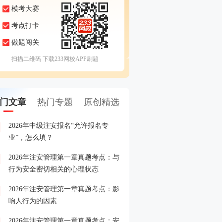
模考大赛
考点打卡
做题闯关
扫描二维码 下载233网校APP刷题
门文章
热门专题
原创精选
2026年中级注安报名“允许报名专
注安报名常见误区规避，
1
业”，怎么填？
你少走弯路！
2026年注安管理第一章真题考点：与
注安全真模考大赛来袭，
2
行为安全密切相关的心理状态
战练兵！
2026年注安管理第一章真题考点：影
注安备考缺资料？《蓝宝典
3
响人行为的因素
领，还包邮到家！
2026年注安管理第一章真题考点：安
中级安全工程师考试消息