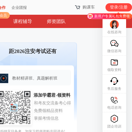
购课车
购课车
登录/注册
登录/注册
合作
合作
企业团报
企业团报
库会员
库会员
新用户专属礼包免费领
新用户专属礼包免费领
课程辅导
师资团队
在线咨询
距2026注安考试还有
微信咨询
领取资料
教材精讲班、真题解析班
售后服务
电话咨询
团企培训
拒绝盲目备考，加学习群领资料共同进步!