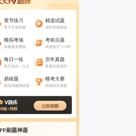
进入做题
进入做题
章节练习
精选试题
章节专项突破
省时高效精选
进入做题
进入做题
模拟考场
考前点题
海量题免费做
高效锁分72小时
进入做题
进入做题
每日一练
历年真题
每天进步一点点
真题实战演练
进入做题
进入做题
易错题
模考大赛
精选高频易错题
同场闯关做题
APP刷题神器