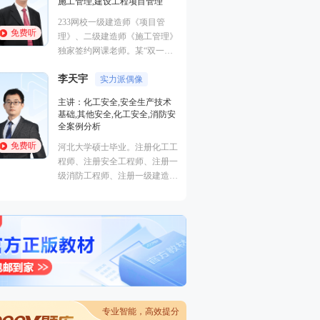
施工管理,建设工程项目管理
法规,安全生产法规
233网校一级建造师《项目管
优秀安全工程师、
免费听
免费听
理》、二级建造师《施工管理》
师。善于重点击破
独家签约网课老师。某“双一
轻松提升得分。
流、211”高校副研究员、硕导，
李天宇
国家一级注册建造师、造价师。
实力派偶像
安勇
主讲：化工安全,安全生产技术
主讲：安全生产法
基础,其他安全,化工安全,消防安
生产管理,安全生
全案例分析
211重点高校安全
免费听
免费听
河北大学硕士毕业。注册化工工
士，正高级工程师
程师、注册安全工程师、注册一
程），在大型国企
级消防工程师、注册一级建造
岗位多年，积累了
师。曾就职于大型研究设计院，
作经验，深入了解
担任项目主管并负责项目安全专
管理的特点和难点
篇设计及校审核工作。具有扎实
实际问题有着独到
的理论功底，丰富的现场实践经
验，熟悉过程化设计、生产、检
修维护中的安全隐患及应急预
案。
专业智能，高效提分