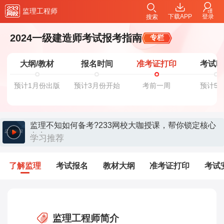
监理工程师
下载APP
登录
搜索
2024一级建造师考试报考指南
专栏
大纲/教材
报名时间
准考证打印
考试
预计1月份出版
预计3月份开始
考前一周
预计5
监理不知如何备考?233网校大咖授课，帮你锁定核心
考点>>
学习推荐
了解监理
考试报名
教材大纲
准考证打印
考试
监理工程师简介