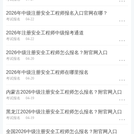
目。
2026年中级注册安全工程师报名入口官网在哪？
符合考试报名条件，本科毕业时所学安全工程专业
考试报名
04-22
经全国工程教育专业认证的人员，可免试“安全生
2026年注册安全工程师中级报考通道
产技术基础”科目。
考试报名
04-22
【我是否符合注安报考条件？点击⬇️AI证证帮您解答>
2026中级注册安全工程师怎么报名？附官网入口
>】
考试报名
04-20
2026年中级注册安全工程师在哪里报名
考试报名
04-20
内蒙古2026中级注册安全工程师怎么报名？附官网入口
考试报名
04-19
黑龙江2026中级注册安全工程师怎么报名？附官网入口
考试报名
04-19
（3）增报专业条件
全国2026中级注册安全工程师怎么报名？附官网入口