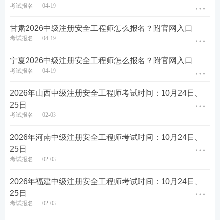
考试报名
04-19
已经取得注册安全工程师执业资格证书或中级注册
甘肃2026中级注册安全工程师怎么报名？附官网入口
安全工程师职业资格证书的人员（含中专学历人
考试报名
04-19
员），可以报名参加其他专业类别考试（增报专
业），可免试公共科目。
宁夏2026中级注册安全工程师怎么报名？附官网入口
考试报名
04-19
考试合格后，核发人力资源社会保障部统一印制的
2026年山西中级注册安全工程师考试时间：10月24日、
相应专业类别考试合格证明。该证明作为注册时变
25日
更专业类别等事项的依据。
考试报名
02-03
👇
点击图片下载2026年注安母题2500题
👇
2026年河南中级注册安全工程师考试时间：10月24日、
25日
考试报名
02-03
2026年福建中级注册安全工程师考试时间：10月24日、
25日
考试报名
02-03
报考必看
：
注安新手报考指南
|
报名照片处理
|
报名模