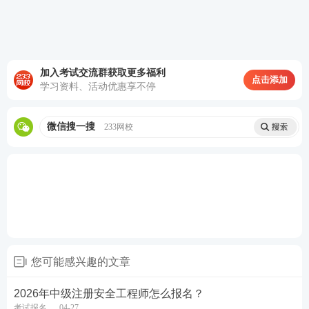
3、具有安全工程及相关专业第二学士学位，从事
安全生产业务满2年；或具有其他专业第二学士学
位，从事安全生产业务满3年。
加入考试交流群获取更多福利
4、具有安全工程及相关专业硕士学位，从事安全
点击添加
学习资料、活动优惠享不停
生产业务满1年；或具有其他专业硕士学位，从事
安全生产业务满2年。
微信搜一搜
233网校
5、具有博士学位，从事安全生产业务满1年。
6、取得初级注册安全工程师职业资格后，从事安
全生产业务满3年。
（2）免试条件（免两科/一科）
符合考试报名条件，具有高级或正高级工程师职
您可能感兴趣的文章
称，并从事安全生产业务满10年的人员，可免
2026年中级注册安全工程师怎么报名？
试“安全生产管理”和“
安全生产技术
基础”2个科
考试报名
04-27