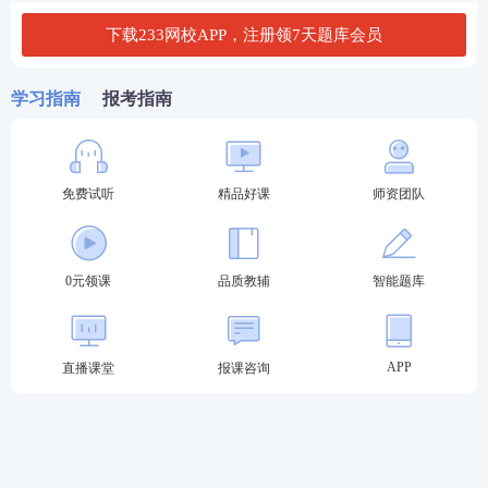
下载233网校APP，注册领7天题库会员
🎓
中级注册安全工程师报考条件
学习指南
报考指南
（1）报考条件（考全科/四科）
凡遵守中华人民共和国宪法、法律、法规，具有良
好的业务素质和道德品行，具备下列条件之一者，
免费试听
精品好课
师资团队
可以申请参加中级注册安全工程师职业资格考试：
1、具有安全工程及相关专业大学专科学历，从事
0元领课
品质教辅
智能题库
安全生产业务满5年；或具有其他专业大学专科学
历，从事安全生产业务满6年。
APP
直播课堂
报课咨询
2、具有安全工程及相关专业大学本科学历，从事
安全生产业务满3年；或具有其他专业大学本科学
历，从事安全生产业务满4年。