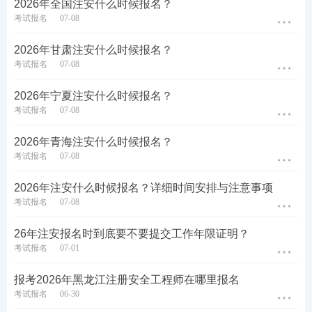
2026年全国注安什么时候报名？
其中，工作经历填写属于新变化。
考试报名
07-08
需要填写的信息包括工作单位、单位性质、单位所在
2026年甘肃注安什么时候报名？
考试报名
07-08
地、首次参加工作年月、专业技术职务、专业技术职
务聘任日期、首次参加本专业年月、专业职称（可选
2026年宁夏注安什么时候报名？
无）等。
考试报名
07-08
2026年青海注安什么时候报名？
考试报名
07-08
2026年注安什么时候报名？详细时间安排与注意事项
考试报名
07-08
26年注安报名时到底要不要提交工作年限证明？
考试报名
07-01
报考2026年黑龙江注册安全工程师在哪里报名
考试报名
06-30