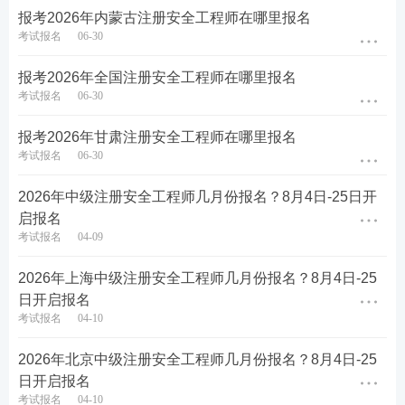
报考2026年内蒙古注册安全工程师在哪里报名
考试报名
06-30
报考2026年全国注册安全工程师在哪里报名
待到“账号信息完整度”为100%时才可进入考试报名。
考试报名
06-30
报考2026年甘肃注册安全工程师在哪里报名
考试报名
06-30
2026年中级注册安全工程师几月份报名？8月4日-25日开
启报名
考试报名
04-09
2026年上海中级注册安全工程师几月份报名？8月4日-25
日开启报名
报考必看
：
注安新手报考指南
|
报名照片处理
|
报名模
考试报名
04-10
拟系统
2026年北京中级注册安全工程师几月份报名？8月4日-25
备考推荐
：
注安在线题库练习
|
资料免费下载
|
注安干
日开启报名
货笔记
考试报名
04-10