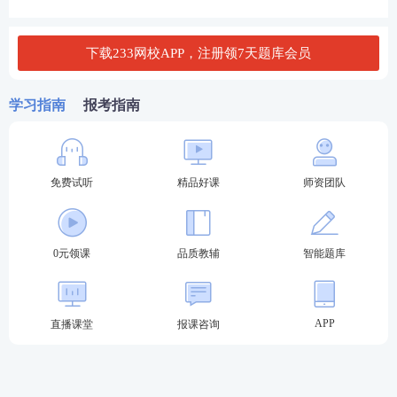
下载233网校APP，注册领7天题库会员
学习指南
报考指南
免费试听
精品好课
师资团队
0元领课
品质教辅
智能题库
3、报考人员须提前完善账号信息
中国人事考试网报名系统升级更新，系统界面、信息
APP
直播课堂
报课咨询
填写都变了。
报考人员登录中国人事考试网报名系统后，需先添加