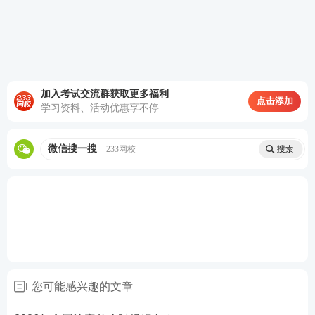
学历信息，完善工作经历，完善联系方式。待到“账号
信息完整度”为100%时才可进入考试报名。
中级注安师报名前先填工作经历
登录后的界面，新增了“账号信息完整度”、“报名前步
加入考试交流群获取更多福利
点击添加
骤”的相关提示。
学习资料、活动优惠享不停
在报名前先填写个人信息、添加学历信息、完善工作
微信搜一搜
233网校
经历、完善联系方式。
您可能感兴趣的文章