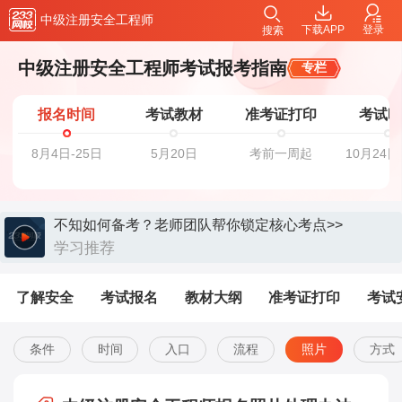
中级注册安全工程师
下载APP
登录
搜索
中级注册安全工程师考试报考指南
专栏
报名时间
考试教材
准考证打印
考试
8月4日-25日
5月20日
考前一周起
10月24日
不知如何备考？老师团队帮你锁定核心考点>>
学习推荐
了解安全
考试报名
教材大纲
准考证打印
考试
条件
时间
入口
流程
照片
方式