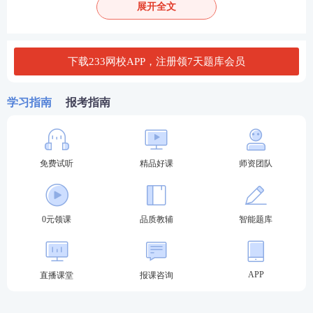
展开全文
✅ 希望短期提升，突破及格线“临门一脚”的选手。
下载233网校APP，注册领7天题库会员
学习指南
报考指南
免费试听
精品好课
师资团队
0元领课
品质教辅
智能题库
包含科目：
法规、管理、技术、其他安全、建筑施工
安全、化工安全、金属冶炼、金属非金属矿山、煤
矿、道路运输安全。
APP
直播课堂
报课咨询