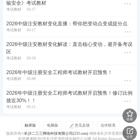
输安全》考试教材
考试教材
03-17
2026中级注安教材变化直播：帮你把变动点变成提分点
考试教材
03-17
2026中级注安教材变化解读：直击核心变动，避开备考误
区
考试教材
03-18
233网校中级注册安全工程师视频
培训
课，直播录播
双授课+私教小灶课+1v1领学督学，在你忘了学习时
2026年中级注册安全工程师考试教材开启预售！
考试教材
05-09
提醒你，在你学习疲倦时鼓励你，在你遇到问题时指
导你，时时刻刻将你的学习固定在“高速赛道”上，顺
2026年中级注册安全工程师考试教材开启预售！修订比例
利到达彼岸。
课程详细介绍>>
接近30%！！
考试教材
05-11
收藏
触屏版
电脑版
意见反馈
合作联系
版权所有©
长沙二三三网络科技有限公司(233.com)
湖南省长沙市芙蓉区定王台
分享
街道建湘路393号长沙世茂环球金融中心32楼 All Rights Reserved