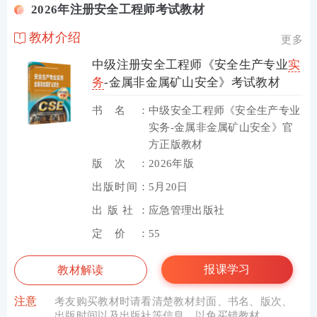
2026年注册安全工程师考试教材
教材介绍
更多
中级注册安全工程师《安全生产专业
实
务
-金属非金属矿山安全》考试教材
书名：
中级安全工程师《安全生产专业
实务-金属非金属矿山安全》官
方正版教材
版次：
2026年版
出版时间：
5月20日
出版社：
应急管理出版社
定价：
55
报课学习
教材解读
注意
考友购买教材时请看清楚教材封面、书名、版次、
出版时间以及出版社等信息，以免买错教材