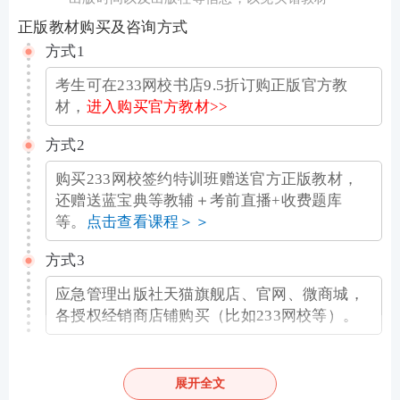
正版教材购买及咨询方式
方式1
考生可在233网校书店9.5折订购正版官方教
材，
进入购买官方教材>>
方式2
购买233网校签约特训班赠送官方正版教材，
还赠送蓝宝典等教辅＋考前直播+收费题库
等。
点击查看课程＞＞
方式3
应急管理出版社天猫旗舰店、官网、微商城，
各授权经销商店铺购买（比如233网校等）。
展开全文