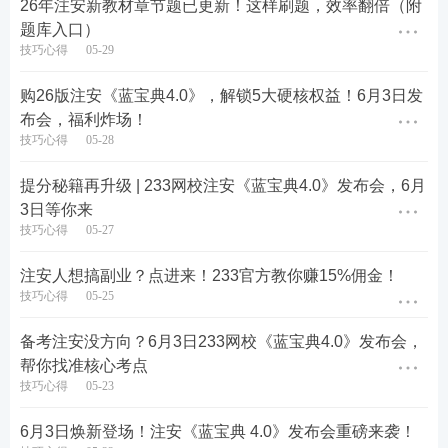
26年注安新教材章节题已更新！这样刷题，效率翻倍（附
题库入口）
技巧心得
05-29
购26版注安《蓝宝典4.0》，解锁5大硬核权益！6月3日发
布会，福利炸场！
🚀
背——记忆技巧+答题模板，记背从此变简单
技巧心得
05-28
· 记忆技巧
：部分核心考点配套【记忆技巧】，专治
提分秘籍再升级 | 233网校注安《蓝宝典4.0》发布会，6月
3日等你来
记背难题。
技巧心得
05-27
注安人想搞副业？点进来！233官方教你赚15%佣金！
技巧心得
05-25
备考注安没方向？6月3日233网校《蓝宝典4.0》发布会，
帮你找准核心考点
技巧心得
05-23
6月3日焕新登场！注安《蓝宝典 4.0》发布会重磅来袭！