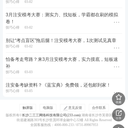
技巧心得
03-02
校直播间隆重举行。届时，唐忍、赵春晓、李天宇等
3月注安模考大赛：测实力、找短板，学霸都在刷的模拟
主编老师将亲临直播间，为大家详细解读《蓝宝典4.
卷！
0》的全新亮点，分享注安备考的独家秘籍。直播间还
技巧心得
03-02
将送出多重惊喜好礼，包括《蓝宝典4.0》免单名额、
别让“考点盲区”拖后腿！注安模考大赛，1次测试见真章
233周边实物礼品、课程5折优惠券等，千万不要错
技巧心得
03-02
过！
怕备考走弯路？来3月注安模考大赛，实力摸底，短板速
🎁 《蓝宝典4.0》发布会专属免单福利，错过再等一
补
年！
点击图片，
马上
预约直播吧
⬇️
技巧心得
03-03
注安备考缺资料？《蓝宝典》免费领，还包邮到家！
技巧心得
03-05
收藏
触屏版
电脑版
意见反馈
合作联系
版权所有©
长沙二三三网络科技有限公司(233.com)
湖南省长沙市芙蓉区定王台
分享
街道建湘路393号长沙世茂环球金融中心32楼 All Rights Reserved
全国客服热线：4000-800-233 / 0731-89907953