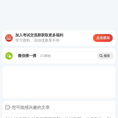
加入考试交流群获取更多福利
点击添加
学习资料、活动优惠享不停
微信搜一搜
233网校
·
强化训练
：依据
章节考点
分布，精编高品质试题，
构建【学练闭环】强化解题实战能力。
您可能感兴趣的文章