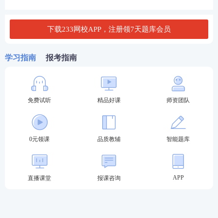
下载233网校APP，注册领7天题库会员
学习指南
报考指南
免费试听
精品好课
师资团队
0元领课
品质教辅
智能题库
📖
练——【精选真题+强化训练】锤炼实战解题力
·
精选真题
：重要考点配套经典真题，了解考点的考
APP
直播课堂
报课咨询
核方式，学会
知识点
的运用与解题。