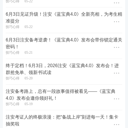
技巧心得
05-22
6月3日见证升级！注安《蓝宝典4.0》全新亮相，为考生精
准提分
· 答题模板
：
实务
科目深入剖析不同题型的答题思
技巧心得
05-22
路，掌握应试模板快速拿下得分点。
6月3日注安备考逆袭！《蓝宝典4.0》发布会带你锁定通关
密码！
技巧心得
05-21
终于定档！6月3日，2026注安《蓝宝典4.0》发布会！进
群抢免单、领新书试读
技巧心得
05-20
注安备考路上，总有一段故事值得被看见——《蓝宝典
4.0》发布会邀你领好礼！
技巧心得
05-19
🎊6月3日18:00-22:00，邀您共同见证《蓝宝典4.0》
的闪耀登场！
注安考证人的终极浪漫：把“备战上岸”刻进每一天！集卡
抽奖啦
6月3日18:00-22:00，《蓝宝典4.0》发布会将在233网