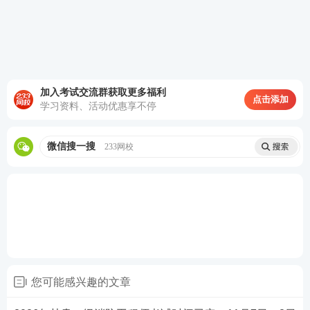
息大，应该先复习前两科,打好基础，在复习这一科。
2026年一级消防工程师考试全年重要时间表
重要
时间
考试节点
详细内容
加入考试交流群获取更多福利
2026年消防工程师教材还未出
点击添加
学习资料、活动优惠享不停
版上市，2025年注册消防工程
师资格考试辅导教材《消防安
全技术实务》《消防安全技术
综合能力》《消防安全案例分
微信搜一搜
233网校
7-9月
考试教材
析》，继续沿用中国计划出版
社出版的2022年版一、二级注
册消防工程师资格考试辅导教
材（2023修订）和2021年版考
试大纲。[
查看详情
]
2026年一级消防工程师考试报
名将在9月开始，报名周期一般
为7-15天左右，各省报名时间
有所不同，考生需要关注当地
9月
考试报名
您可能感兴趣的文章
人事网或人社厅网站发布的报
名通知信息，确保按时完成报