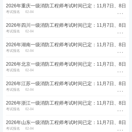
证书和纸质证书两类，具有同
成绩公布后20
2026年重庆一级消防工程师考试时间已定：11月7日、8日
电子证书
等法律效力，该证书在全国范
天左右
考试报名
02-04
围内有效。电子证书一般在成
绩公布后一个月内开放下载。
2026年四川一级消防工程师考试时间已定：11月7日、8日
一级注册消防工程师资格考试
考试报名
02-04
合格，由人力资源社会保障
部、应急管理部消防救援局委
2026年湖南一级消防工程师考试时间已定：11月7日、8日
托省、自治区、直辖市人力资
源社会保障行政主管部门，颁
考试报名
02-04
发人力资源社会保障部统一印
次年2-6月
纸质证书
制，人力资源社会保障部、应
2026年北京一级消防工程师考试时间已定：11月7日、8日
急管理部消防救援局共同用印
考试报名
02-04
的《中华人民共和国一级注册
消防工程师资格证书》。该证
书在全国范围有效。[
查看详
2026年江苏一级消防工程师考试时间已定：11月7日、8日
情
]
考试报名
02-04
2026年浙江一级消防工程师考试时间已定：11月7日、8日
考试报名
02-04
2026年山东一级消防工程师考试时间已定：11月7日、8日
考试报名
02-04