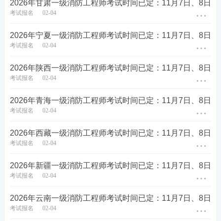
名、审核、缴费等操作。[
查看
2026年甘肃一级消防工程师考试时间已定：11月7日、8日
详情
]
考试报名
02-04
一级消防工程师准考证打印一
2026年宁夏一级消防工程师考试时间已定：11月7日、8日
般在考前一周启动，各省入口
考试报名
02-04
开通时间有所不同，考生需在
考前一周
准考证打印
规定时间内登录中国人事考试
网打印，凡未在规定时间内打
2026年陕西一级消防工程师考试时间已定：11月7日、8日
印准考证的，视为主动放弃参
考试报名
02-04
加考试。[
查看详情
]
2026年青海一级消防工程师考试时间已定：11月7日、8日
人力资源社会保障部发布《关
于2026年度专业技术人员职业
考试报名
02-04
资格考试工作计划及有关事项
11月7日-8日
正式考试
的通知》，确定2026年一级注
2026年西藏一级消防工程师考试时间已定：11月7日、8日
册消防工程师考试时间：
2026
考试报名
02-04
年11月7日、8日
。[
查看详情
]
一级消防工程师考试成绩一般
2026年新疆一级消防工程师考试时间已定：11月7日、8日
于考后2-3个月公布，各科目合
考试报名
02-04
考后2-3个月
成绩查询
格标准为72分，考生可登录中
国人事考试网查询本人成绩。
2026年云南一级消防工程师考试时间已定：11月7日、8日
[
查看详情
]
考试报名
02-04
一级消防工程师证书分为电子