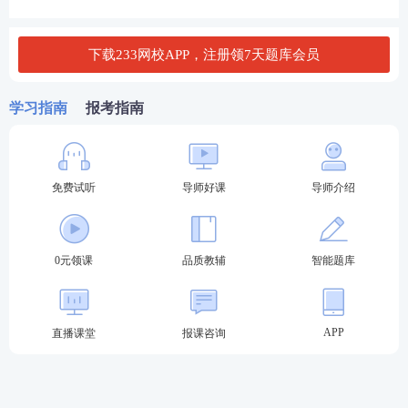
单选80题，多选20题
合能力
时
分
消防安全案例分
3道不定项选择题（共23小题）
120
3小时
下载233网校APP，注册领7天题库会员
析
+3道主观题
分
一级消防工程师各科目考试内容
学习指南
报考指南
《消防安全技术实务》是基础，主要涉及燃烧基础、
建筑防火、消防设施、其他建筑防火、消防安全评
估，属于消防工程师考试较为基本的一门入门级课
免费试听
导师好课
导师介绍
程。
《消防安全技术综合能力》主要涉及
法律法规
和职业
0元领课
品质教辅
智能题库
道德，建筑防火,消防设施，消防安全管理、消防安全
评估，是技术实务的延伸，主要是讲解检查、调试、
验收等实际操作经验。
APP
直播课堂
报课咨询
《消防安全案例分析》是前两科的融合与运用，偏向
际运用，这一科目是难度较大的，出题比较灵活，信