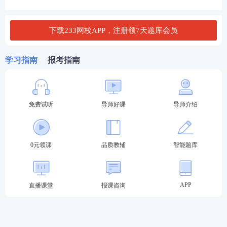
单选80题，多选20题
合能力
时
分
消防安全案例分
3道不定项选择题（共23小题）
120
3小时
下载233网校APP，注册领7天题库会员
析
+3道主观题
分
一级消防工程师各科目考试内容
学习指南
报考指南
《消防安全技术实务》是基础，主要涉及燃烧基础、
建筑防火、消防设施、其他建筑防火、消防安全评
估，属于消防工程师考试较为基本的一门入门级课
免费试听
导师好课
导师介绍
程。
《消防安全技术综合能力》主要涉及
法律法规
和职业
0元领课
品质教辅
智能题库
道德，建筑防火,消防设施，消防安全管理、消防安全
评估，是技术实务的延伸，主要是讲解检查、调试、
验收等实际操作经验。
APP
直播课堂
报课咨询
《消防安全案例分析》是前两科的融合与运用，偏向
际运用，这一科目是难度较大的，出题比较灵活，信