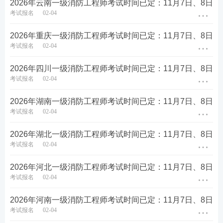
名、审核、缴费等操作。[
查看
2026年云南一级消防工程师考试时间已定：11月7日、8日
详情
]
考试报名
02-04
一级消防工程师准考证打印一
2026年重庆一级消防工程师考试时间已定：11月7日、8日
般在考前一周启动，各省入口
考试报名
02-04
开通时间有所不同，考生需在
考前一周
准考证打印
规定时间内登录中国人事考试
网打印，凡未在规定时间内打
2026年四川一级消防工程师考试时间已定：11月7日、8日
印准考证的，视为主动放弃参
考试报名
02-04
加考试。[
查看详情
]
2026年湖南一级消防工程师考试时间已定：11月7日、8日
人力资源社会保障部发布《关
于2026年度专业技术人员职业
考试报名
02-04
资格考试工作计划及有关事项
11月7日-8日
正式考试
的通知》，确定2026年一级注
2026年湖北一级消防工程师考试时间已定：11月7日、8日
册消防工程师考试时间：
2026
考试报名
02-04
年11月7日、8日
。[
查看详情
]
一级消防工程师考试成绩一般
2026年河北一级消防工程师考试时间已定：11月7日、8日
于考后2-3个月公布，各科目合
考试报名
02-04
考后2-3个月
成绩查询
格标准为72分，考生可登录中
国人事考试网查询本人成绩。
2026年河南一级消防工程师考试时间已定：11月7日、8日
[
查看详情
]
考试报名
02-04
一级消防工程师证书分为电子