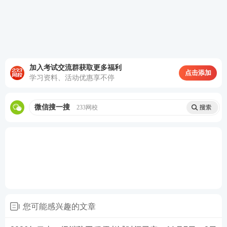
息大，应该先复习前两科,打好基础，在复习这一科。
2026年一级消防工程师考试全年重要时间表
重要
时间
考试节点
详细内容
加入考试交流群获取更多福利
2026年消防工程师教材还未出
点击添加
学习资料、活动优惠享不停
版上市，2025年注册消防工程
师资格考试辅导教材《消防安
全技术实务》《消防安全技术
综合能力》《消防安全案例分
微信搜一搜
233网校
7-9月
考试教材
析》，继续沿用中国计划出版
社出版的2022年版一、二级注
册消防工程师资格考试辅导教
材（2023修订）和2021年版考
试大纲。[
查看详情
]
2026年一级消防工程师考试报
名将在9月开始，报名周期一般
为7-15天左右，各省报名时间
有所不同，考生需要关注当地
9月
考试报名
您可能感兴趣的文章
人事网或人社厅网站发布的报
名通知信息，确保按时完成报