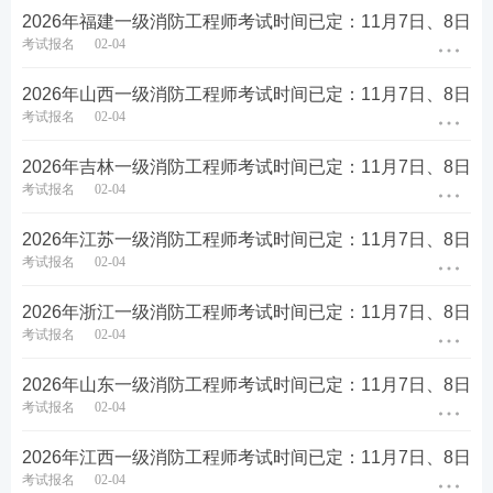
证书和纸质证书两类，具有同
成绩公布后20
2026年福建一级消防工程师考试时间已定：11月7日、8日
电子证书
等法律效力，该证书在全国范
天左右
考试报名
02-04
围内有效。电子证书一般在成
绩公布后一个月内开放下载。
2026年山西一级消防工程师考试时间已定：11月7日、8日
一级注册消防工程师资格考试
考试报名
02-04
合格，由人力资源社会保障
部、应急管理部消防救援局委
2026年吉林一级消防工程师考试时间已定：11月7日、8日
托省、自治区、直辖市人力资
源社会保障行政主管部门，颁
考试报名
02-04
发人力资源社会保障部统一印
次年2-6月
纸质证书
制，人力资源社会保障部、应
2026年江苏一级消防工程师考试时间已定：11月7日、8日
急管理部消防救援局共同用印
考试报名
02-04
的《中华人民共和国一级注册
消防工程师资格证书》。该证
书在全国范围有效。[
查看详
2026年浙江一级消防工程师考试时间已定：11月7日、8日
情
]
考试报名
02-04
2026年山东一级消防工程师考试时间已定：11月7日、8日
考试报名
02-04
2026年江西一级消防工程师考试时间已定：11月7日、8日
考试报名
02-04