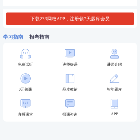
下载233网校APP，注册领7天题库会员
学习指南
报考指南
二、西藏经济师报考科目
经济师考试
需要考2科，分别是
《经济
基础知识
》
公共
免费试听
讲师好课
讲师介绍
科目和
《
专业知识
与
实务
》
专业科目。
其中《专业知识与实务》有10个专业可选，包括工商
0元领课
品质教辅
智能题库
管理、农业经济、财政税收、金融、保险、运输经
济、人力资源管理、旅游经济、建筑与房地产经济、
知识产权，考生可根据工作需要任选其一报考即可。
APP
直播课堂
报课咨询