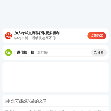
加入考试交流群获取更多福利
点击添加
热点推荐：
学习资料、活动优惠享不停
2026年初级经济师考试在线题库练习
微信搜一搜
233网校
2026年初级经济师考试新手报考指南
备考刷题
：
233网校APP
可免费刷初级经济师章节习
题、历年真题、模拟试题、每日一练、模考大赛、答
题闯关，通过刷题，加深巩固，掌握要点，查漏补
缺，稳步提升！【
进入下载APP刷题
】
您可能感兴趣的文章