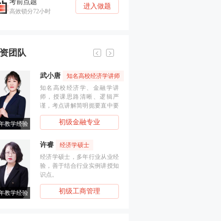
考前点题
进入做题
高效锁分72小时
资团队
武小唐
葛广宇
知名高校经济学讲师
记忆魔术师
知名高校经济学、金融学讲
副教授，管理学博士，注
师，授课思路清晰、逻辑严
计师，擅长归纳总结关联
谨，考点讲解简明扼要直中要
考点，学员称为“记忆魔术师
点。
初级金融专业
初级经济基础知识
17年教学经验
许睿
付子健
经济学硕士
人力资源男神
经济学硕士，多年行业从业经
管理学硕士，高级人力资
验，善于结合行业实例讲授知
理师、对人力资源有深入
识点。
和独到见解，深入浅出。
初级工商管理
初级人力资源管理
16年教学经验