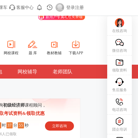
课车
客服中心
购课车
登录/注册
登录
|
注册
新用户专属礼包免费领
在线咨询
微信咨询
网校课程
题 库
教材教辅
下载APP
领取资料
包
网校辅导
老师团队
售后服务
询
初级经济师
课程顾问，
电话咨询
取考试资料&领取优惠
7
37
54
时
分
秒
立即咨询
团企培训
6
人已领取