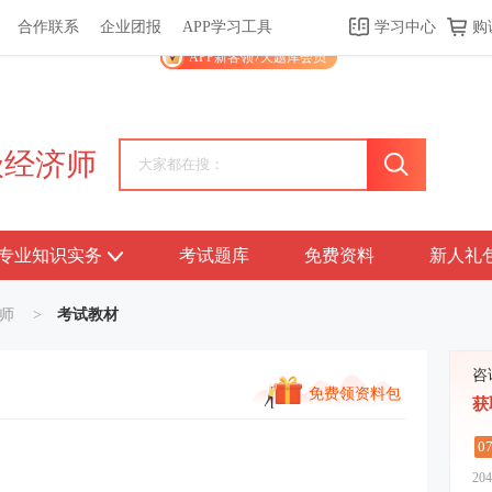
合作联系
企业团报
APP学习工具
学习中心
购
关于我们
帮助中心
APP学习工具
渠道合作
企业团报
APP新客领7天题库会员
级经济师
专业知识实务
考试题库
免费资料
新人礼
师
>
考试教材
咨
免费领资料包
获
0
204