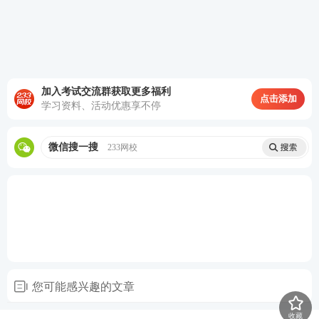
②因故意或者重大过失给合伙企业造成损失
③执行合伙事务时有不正当行为
④发生合伙协议约定的事由
加入考试交流群获取更多福利
点击添加
学习资料、活动优惠享不停
点击下载CPA《经济法》备考学习计
微信搜一搜
233网校
划>>>
五、有限合伙企业财产份额出质与转让的特殊规
定
事
规则
项
（1）有限合伙人可以按照合伙协议的约定向合伙人以外
您可能感兴趣的文章
的人转让其在有限合伙企业中的财产份额，但应当提前3
转
0日通知其他合伙人（无须取得其他合伙人同意）。
收藏