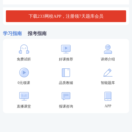
2.当然退伙（没人没钱没资格）
下载233网校APP，注册领7天题库会员
普通合
有限合
情形
伙人
伙人
作为合伙人的自然人死亡或者被依法宣告
学习指南
报考指南
√
√
死亡
个人丧失偿债能力
√
×
作为合伙人的法人或者其他组织依法被吊
免费试听
好课推荐
讲师介绍
销营业执照、责令关闭、撤销或者被宣告
√
√
破产
法律规定或者合伙协议约定合伙人必须具
√
√
有相关资格而丧失该资格
0元领课
品质教辅
智能题库
合伙人在合伙企业中的全部财产份额被人
√
√
民法院强制执行
APP
直播课堂
报课咨询
3.除名退伙（书面通知；接到除名通知之日除名生
效）：
①未履行出资义务