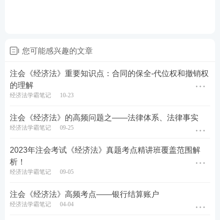
公司重大变更
公司解散和清算
证券法律制度概述
您可能感兴趣的文章
股票的发行
第六周
公司债券的发行与交易
注会《经济法》重要知识点：合同的保全-代位权和撤销权
第七章 证券法律制度
的理解
股票的公开交易
经济法学霸笔记
10-23
上市公司收购和重组
注会《经济法》的高频问题之——法律体系、法律事实
证券欺诈的法律责任
经济法学霸笔记
09-25
第七周
破产法律制度概述
2023年注会考试《经济法》真题考点精讲班覆盖范围解
破产申请与受理
析！
管理人制度
经济法学霸笔记
09-05
债务人财产
注会《经济法》高频考点——银行结算账户
破产债权
第八章 企业破产法律
经济法学霸笔记
04-04
制度
债权人会议