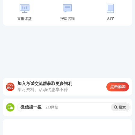
第四章 合同法律制度
合同的担保
APP
直播课堂
报课咨询
合同的变更与转让
合同的权利义务终止
违约责任
几类主要的有名合同
第四周
合伙企业法律制度概述
普通合伙企业
第五章 合伙企业法律
制度
有限合伙企业
加入考试交流群获取更多福利
点击添加
合伙企业的解散和清算
学习资料、活动优惠享不停
公司法基本概念与制度
微信搜一搜
233网校
股份有限公司
有限责任公司
第五周
第六章 公司法律制度
公司的财务会计