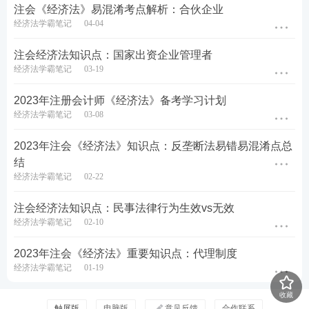
注会《经济法》易混淆考点解析：合伙企业
第八周
重整程序
经济法学霸笔记
04-04
和解制度
注会经济法知识点：国家出资企业管理者
破产清算程序
经济法学霸笔记
03-19
关联企业合并破产
2023年注册会计师《经济法》备考学习计划
支付结算概述
经济法学霸笔记
03-08
第九章 票据与支付结
第九周
票据法律制度
算法律制度
2023年注会《经济法》知识点：反垄断法易错易混淆点总
非票据结算方式
结
经济法学霸笔记
02-22
企业国有资产法律制度概述
企业国有资产产权登记制度
第十章 企业国有资产
注会经济法知识点：民事法律行为生效vs无效
法律制度
经济法学霸笔记
02-10
企业国有资产评估管理制度
第十周
企业国有资产交易管理制度
2023年注会《经济法》重要知识点：代理制度
经济法学霸笔记
01-19
反垄断法律制度概述
垄断协议规制制度
收藏
触屏版
电脑版
意见反馈
合作联系