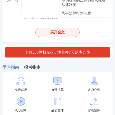
第一周
市场经济的法律调整与经济
法律制度
民事法律行为制度
第二章 基本民事法律
代理制度
制度
诉讼时效制度
展开全文
物权法律制度概述
物权变动
下载233网校APP，注册领7天题库会员
第二周
第三章 物权法律制度
所有权
用益物权
学习指南
报考指南
担保物权
合同的基本理论
合同的订立
免费试听
好课推荐
讲师介绍
合同的效力
第三周
合同的履行
0元领课
品质教辅
智能题库
合同的保全