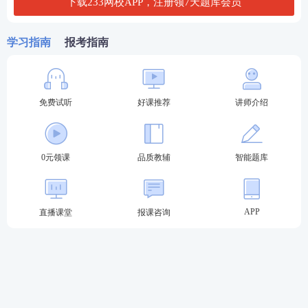
（3）收购后，预计乙公司相关财务比率保持稳定，具
下载233网校APP，注册领7天题库会员
体如下：
学习指南
报考指南
营业成本/营业
65%
收入
销售和管理费
免费试听
好课推荐
讲师介绍
15%
用/营业收入
净经营资产/营
70%
0元领课
品质教辅
智能题库
业收入
净负债/营业收
30%
入
APP
直播课堂
报课咨询
债务利息率
8%
企业所得税税率
25%
（4）乙公司股票等风险投资必要报酬率收购前11.