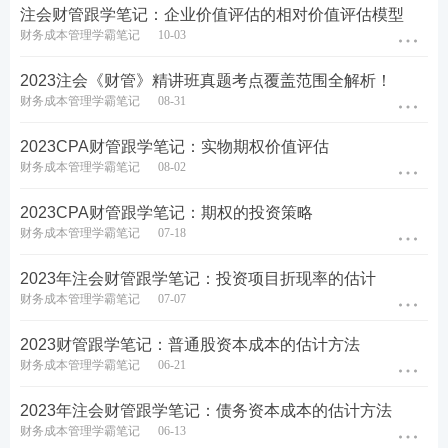
注会财管跟学笔记：企业价值评估的相对价值评估模型
财务成本管理学霸笔记
10-03
注册会计师
考试
通关攻略——
2024年抢先新考季
2023注会《财管》精讲班真题考点覆盖范围全解析！
财务成本管理学霸笔记
08-31
考试难度大，通过率低？233
网校
取证班6位强师护航
助你硬核考证。
0元领课，先来免费试听学习>>
2023CPA财管跟学笔记：实物期权价值评估
财务成本管理学霸笔记
08-02
2023CPA财管跟学笔记：期权的投资策略
财务成本管理学霸笔记
07-18
2023年注会财管跟学笔记：投资项目折现率的估计
财务成本管理学霸笔记
07-07
2023财管跟学笔记：普通股资本成本的估计方法
财务成本管理学霸笔记
06-21
1
2024注会至尊班：
专属严管督学服务，3大
2023年注会财管跟学笔记：债务资本成本的估计方法
专享训练营，送
教材
教辅
>>试听入口
财务成本管理学霸笔记
06-13