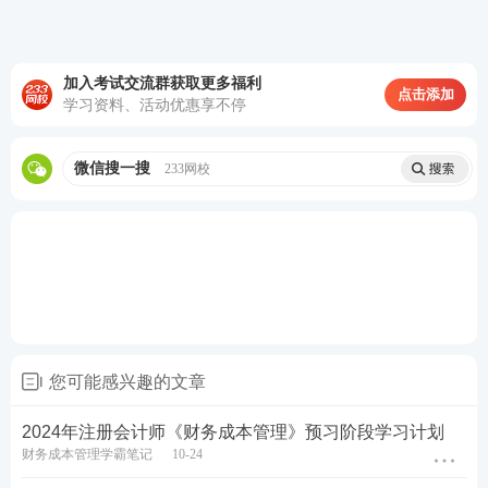
5%，收购后11%。
（5）假设各年现金流量均发生在年末。
加入考试交流群获取更多福利
点击添加
学习资料、活动优惠享不停
要求：
微信搜一搜
（1）如果不收购，采用股利现金流量折现模型，估计
233网校
2020年初乙公司股权价值。
（2）如果收购，采用股权现金流量折现模型，估计2
020年初乙公司股权价值（计算过程和结果填入下方
表格中）。
（3）计算该收购产生的控股权溢价、为乙公司原股东
您可能感兴趣的文章
带来的净现值、为甲公司带来的净现值。
2024年注册会计师《财务成本管理》预习阶段学习计划
（4）判断甲公司收购是否可行，并简要说明理由。
财务成本管理学霸笔记
10-24
查看答案