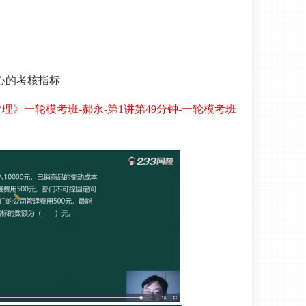
心的考核指标
》一轮模考班-郝永-第1讲第49分钟-一轮模考班