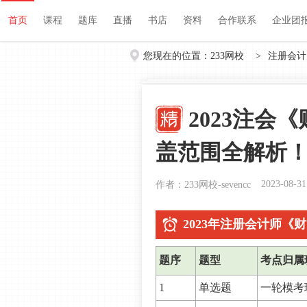
首页
课程
题库
直播
书店
资料
首页
课程
题库
直播
书店
资料
合作联系
企业团
您现在的位置：
233网校
>
注册会计
2023注会
盖范围全解析
2023-08-31
作者：233网校-sevencc
2023年注册会计师《
题序
题型
考点归属
1
单选题
一轮模考