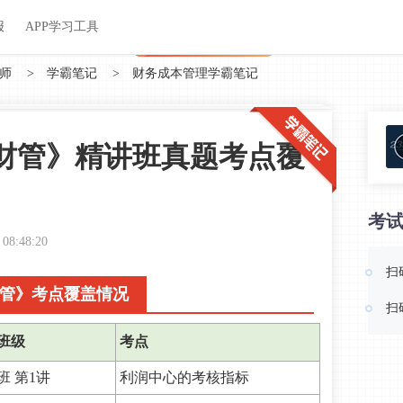
关于我们
帮助中心
APP学习工具
渠道合作
企业团报
报
APP学习工具
APP新客领7天题库会员
师
>
学霸笔记
>
财务成本管理学霸笔记
《财管》精讲班真题考点覆
！
考
 08:48:20
扫
财管》考点覆盖情况
扫
班级
考点
班 第1讲
利润中心的考核指标