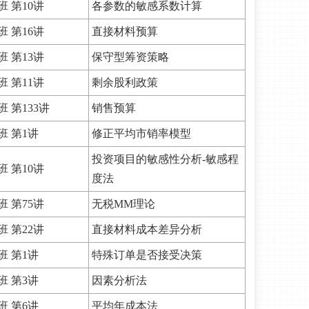
 第10讲
各参数的敏感系数计算
 第16讲
直接材料预算
 第13讲
保守型筹资策略
 第11讲
剩余股利政策
 第133讲
销售预算
班 第1讲
修正平均市销率模型
投资项目的敏感性分析-敏感程
 第10讲
度法
 第75讲
无税MM理论
 第22讲
直接材料成本差异分析
班 第1讲
特殊订单是否接受决策
班 第3讲
因素分析法
班 第6讲
平均年成本法