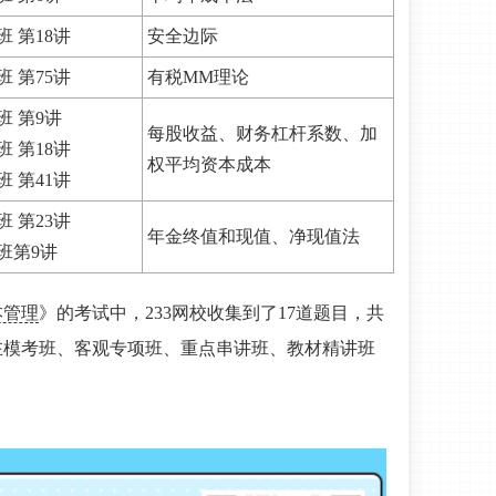
 第18讲
安全边际
 第75讲
有税MM理论
班 第9讲
每股收益、财务杠杆系数、加
 第18讲
权平均资本成本
 第41讲
 第23讲
年金终值和现值、净现值法
班第9讲
本管理
》的考试中，233网校收集到了17道题目，共
，在模考班、客观专项班、重点串讲班、教材精讲班