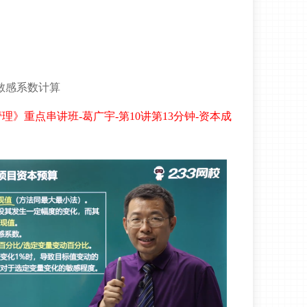
敏感系数计算
》重点串讲班-葛广宇-第10讲第13分钟-资本成