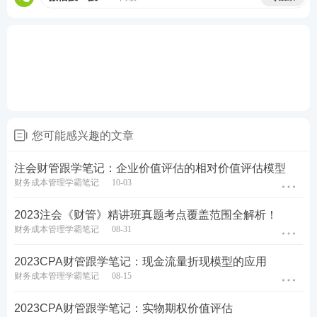
本量利分
能为客观题，也可能涉及计算分析题和综合题，
析
属于非常重要章节。
★★★本章主要讲解生产决策、定价决策等相关
第十六章
内容，估计分值为8-10分，题型可能为客观题，
短期经营
也可能涉及计算分析题和综合题，属于非常重要
决策
章节。
★★本章主要讲解营业预算、财务预算编制的相
第十七章
关内容，估计分值为4-6分，题型可能为客观题，
全面预算
您可能感兴趣的文章
也可能涉及计算分析题，属于重要章节。
★本章主要讲解成本中心、利润中心和投资中心
注会财管跟学笔记：企业价值评估的相对价值评估模型
第十八章
等相关内容，估计分值为2分左右，题型主要为客
财务成本管理学霸笔记
10-03
责任会计
观题，偶尔也可能涉及计算分析题（但是计算比
较简单），属于一般章节。
2023注会《财管》精讲班真题考点覆盖范围全解析！
★★本章主要讲解经济增加值等相关内容，估计
第十九章
财务成本管理学霸笔记
08-31
分值为2-4分，题型可能为客观题，也可能涉及计
业绩评价
算分析题，属于重要章节。
2023CPA财管跟学笔记：现金流量折现模型的应用
学习计划
财务成本管理学霸笔记
08-15
03
2023CPA财管跟学笔记：实物期权价值评估
学习天
精讲