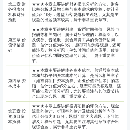
第二章 财
★★★本章主要讲解财务报表分析的方法、财务
务报表分
比率分析以及增长率与资本需求的测算，估计分
析和财务
值为8-10分，题型为客观题和主观题，尤其是主
预测
观题的出题频率较高，属于非常重要章节。
★★本章主要讲解利率、货币时间价值、风险与
报酬等相关知识，属于财务管理的计算基础，以
第三章 价
及债券、普通股、混合筹资工具的价值评估问
值评估基
题，估计分值为6-8分，题型可能为客观题，还可
础
能涉及计算分析题（例如时间价值的应用、债券
价值评估和到期收益率的计算），属于重要章
节。
★★本章主要讲解债务资本成本、普通股资本成
本和加权平均资本成本的计算，是后续相关章节
第四章 资
（如投资项目资本预算、企业价值评估等）的基
本成本
础，估计分值为5分左右，题型可能为客观题，还
可能涉及计算分析题，尤其要关注与其他章节结
合出现综合题，属于重要章节。
★★★本章主要讲解投资项目的评价方法、现金
第五章 投
流量的估计、折现率的估计及敏感分析等内容，
资项目资
估计分值为8-12分，题型可能为客观题，还可能
本预算
涉及计算分析题，尤其要关注与其他章节结合出
现综合题，属于非常重要章节。