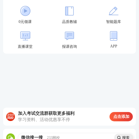
与股票回
章节。
购
★★本章主要讲解营运资本管理策略、现金管
0元领课
品质教辅
智能题库
第十一章
理、应收款项管理、存货管理、短期债务管理等
营运资本
相关内容，估计分值为4-6分，题型主要为客观
管理
题，但要注意应收款项管理、存货管理有出现计
算分析题的可能性，属于重要章节。
APP
直播课堂
报课咨询
★★★本章主要讲解产品成本的归集和分配、产
第十二章
品成本计算的基本方法等相关内容，估计分值为8
产品成本
-10分，题型可能为客观题，几乎每年都会出现计
计算
算分析题，属于非常重要章节。
★★本章主要讲解标准成本制定与标准成本差异
第十三章
分析的相关内容，估计分值为4-6分，题型可能为
标准成本
客观题，也可能出现计算分析题，属于重要章
法
节。
★★本章主要讲解作业成本计算的相关内容，估
第十四章
计分值为2-4分，题型主要为客观题，也可能涉及
加入考试交流群获取更多福利
作业成本
点击添加
计算分析题（分值虽然不高，但有可能处于关键
学习资料、活动优惠享不停
法
步骤），属于重要章节。
★★★本章主要讲解保本分析、保利分析及利润
第十五章
微信搜一搜
233网校
敏感分析等相关内容，估计分值为6-8分，题型可