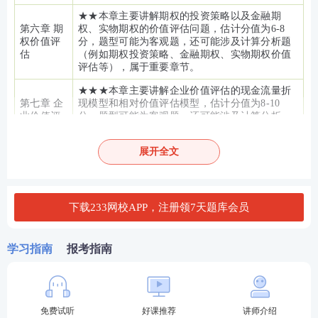
★★本章主要讲解期权的投资策略以及金融期
第六章 期
权、实物期权的价值评估问题，估计分值为6-8
权价值评
分，题型可能为客观题，还可能涉及计算分析题
估
（例如期权投资策略、金融期权、实物期权价值
评估等），属于重要章节。
★★★本章主要讲解企业价值评估的现金流量折
第七章 企
现模型和相对价值评估模型，估计分值为8-10
业价值评
分，题型可能为客观题，还可能涉及计算分析
估
题，本章经常与《财务报表分析和财务预测》结
合出综合题，属于非常重要章节。
展开全文
★★本章主要讲解资本结构的决策方法以及杠杆
第八章 资
系数的衡量，估计分值为4-6分，题型可能为客观
本结构
题，还可能与《本量利分析》结合出计算分析题
和综合题，属于重要章节。
下载233网校APP，注册领7天题库会员
★★★本章主要讲解长期债务筹资、普通股筹
第九章 长
资、混合筹资与租赁筹资的相关内容，估计分值
学习指南
报考指南
期筹资
为8-10分，题型可能为客观题，还可能涉及计算
分析题和综合题，属于非常重要章节。
第十章 股
★本章主要讲解股利理论与股利政策、股票分割
利分配、
与股票回购等相关内容，估计分值为4-6分，题型
免费试听
好课推荐
讲师介绍
股票分割
主要为客观题，偶尔涉及计算分析题，属于一般