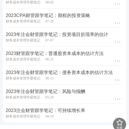
财务成本管理学霸笔记
08-02
数
班
章节
重点考点
（42
课时
天）
H
2023CPA财管跟学笔记：期权的投资策略
财务成本管理学霸笔记
07-18
1.企业组织形式和财务管
理内容
第一章
1天
1.92
2.财务管理的目标与利益
2023年注会财管跟学笔记：投资项目折现率的估计
财务管理概述
相关者的要求
财务成本管理学霸笔记
07-07
3.金融工具与金融市场
2023财管跟学笔记：普通股资本成本的估计方法
1.财务分析方法
财务成本管理学霸笔记
06-21
2.财务比率分析
3.杜邦分析体系
第二章
4.管理用财务报表体系
2023年注会财管跟学笔记：债务资本成本的估计方法
3天
8.72
财务报表分析和财务
5.财务预测的步骤和方法
财务成本管理学霸笔记
06-13
预测
6.外部资本需求的测算
7.内含增长率的测算
8.可持续增长率的测算
2023年注会财管跟学笔记：风险与报酬
财务成本管理学霸笔记
05-29
1.利率
2.货币时间价值
2023注会财管跟学笔记：可持续增长率
3.单项资产的风险与报酬
第三章
财务成本管理学霸笔记
04-19
4.投资组合的风险与报酬
2天
8.84
5.资本资产定价模型
价值评估基础
6.债券价值评估
收藏