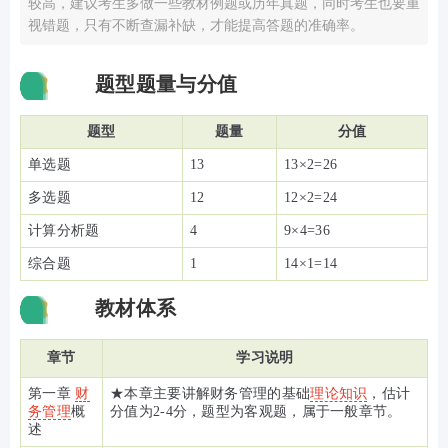
较高，建议考生多做一些教材例题或历年真题，同时考生也要重
视错题，只有不断查漏补缺，才能提高答题的准确率。
题型题量与分值
01
题型
题量
分值
单选题
13
13×2=26
多选题
12
12×2=24
计算分析题
4
9×4=36
综合题
1
14×1=14
教材体系
02
章节
学习说明
第一章
财
★本章主要讲解财务管理的基础
理论知识
，估计
务管理
概
分值为2-4分，题型为客观题，属于一般章节。
述