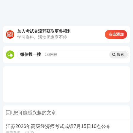
2026年高级经济师成绩合格标准及有效期
加入考试交流群获取更多福利
点击添加
学习资料、活动优惠享不停
全国标准：高级经济师考试成绩达到全国统一合格标
准
60分
，颁发人社部统一印制的考试成绩合格证明。
合格证明自考试通过之日起，在全国范围
5年内
有效。
微信搜一搜
233网校
省内标准：高级经济师考试分数
仅达到省内合格分数
线
，成绩有效期
一般仅一年
！具体以当地当年通知为
准。
也就是说，考生需要在成绩有效期内，完成评审工
作。而评审工作的相关材料准备周期较长，因此，建
议大家在备考时，尽量往全国合格标准以上冲，这样
您可能感兴趣的文章
就有足够的时间准备评审材料。
江苏2026年高级经济师考试成绩7月15日10点公布
成绩查询
07-15