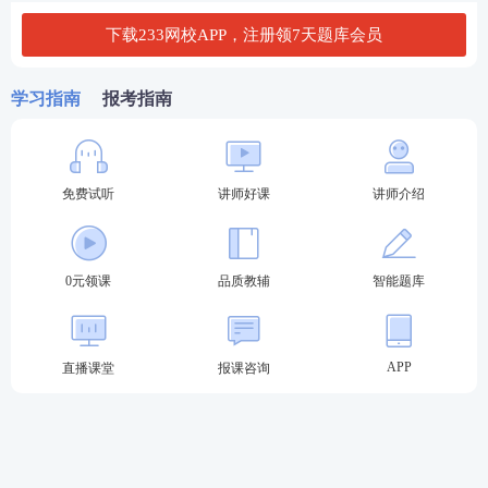
2025年
6月21日
7月29日
37天
下载233网校APP，注册领7天题库会员
2024年
6月16日
7月26日
38天
学习指南
报考指南
2023年
6月18日
7月31日
43天
2022年
6月18日
8月9日
52天
2021年
6月19日
7月30日
41天
免费试听
讲师好课
讲师介绍
想要及时查询成绩，可扫码免费订阅高级经济师查分
提醒！
0元领课
品质教辅
智能题库
APP
直播课堂
报课咨询