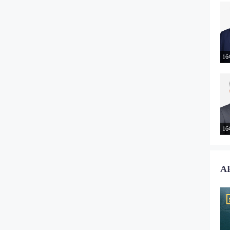
1
1
A