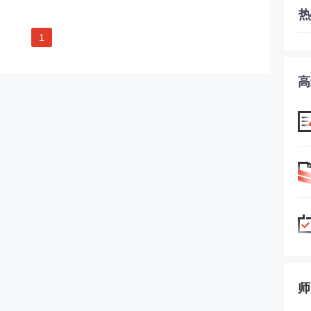
热
1
高
师