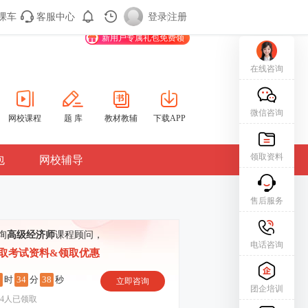
课车
客服中心
购课车
登录/注册
登录
|
注册
新用户专属礼包免费领
在线咨询
微信咨询
网校课程
题 库
教材教辅
下载APP
领取资料
包
网校辅导
售后服务
询
高级经济师
课程顾问，
电话咨询
取考试资料&领取优惠
9
34
37
时
分
秒
立即咨询
团企培训
4
人已领取