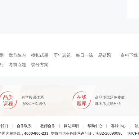
纲
章节练习
模拟试题
历年真题
每日一练
易错题
资料下载
巧
考前点题
锁分方案
品质
在线
科学授课体系
高品质试题免费做
课程
题库
历经20+次迭代
巩固考点锁分快
于我们
┊
合作联系
┊
教师合作
┊
网站声明
┊
帮助中心
┊
客服中心
┊
触
国客服热线：
4000-800-233
增值电信业务经营许可证：湘B2-20090096
湘ICP