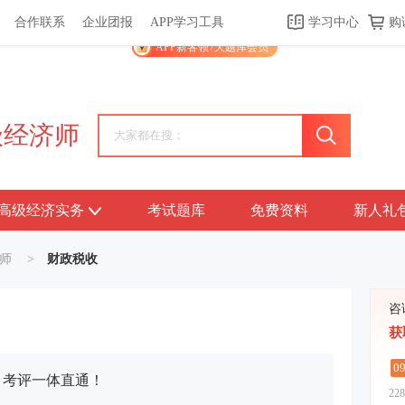
合作联系
企业团报
APP学习工具
学习中心
购
关于我们
帮助中心
APP学习工具
渠道合作
企业团报
APP新客领7天题库会员
级经济师
高级经济实务
考试题库
免费资料
新人礼
师
>
财政税收
咨
获
0
！考评一体直通！
228