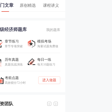
门文章
原创精选
课程讲义
级经济师题库
我的题库
章节练习
模拟考场
章节专项突破
海量试题免费做
历年真题
每日一练
真题实战演练
每天10题练习
考前点题
进入做题
高效锁分72小时
资团队