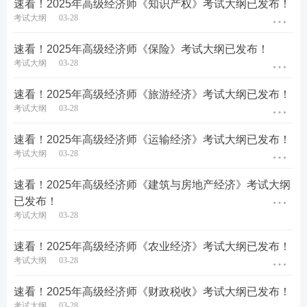
速看！2025年高级经济师《知识产权》考试大纲已发布！
革，打通中长期资金入市卡点堵点；稳妥推进数
考试大纲
03-28
字人民币研发和应用；建设现代中央银行制度，
速看！2025年高级经济师《保险》考试大纲已发布！
深化政策性金融机构改革，强化国有大型金融机
考试大纲
03-28
构的主力军作用，推动中小金融机构立足当地开
展特色化经营。
速看！2025年高级经济师《旅游经济》考试大纲已发布！
考试大纲
03-28
6.更好发挥资本市场枢纽功能。包括推动股票发
速看！2025年高级经济师《运输经济》考试大纲已发布！
行注册制走深走实，健全多层次资本市场体系，
考试大纲
03-28
大力提高上市公司质量，培育一流投资银行和投
资机构；努力提振资本市场，增强资本市场制度
速看！2025年高级经济师《建筑与房地产经济》考试大纲
的包容性、适应性；推动全国碳市场建设；规范
已发布！
考试大纲
03-28
金融市场发行和交易行为；强化市场规则，打造
规则统一、监管协同的金融市场，促进长期资本
速看！2025年高级经济师《农业经济》考试大纲已发布！
形成；打击欺诈发行、财务造假、操纵市场等违
考试大纲
03-28
法行为。
速看！2025年高级经济师《财政税收》考试大纲已发布！
7.完善金融宏观调控与全面加强金融监管。包括
考试大纲
03-28