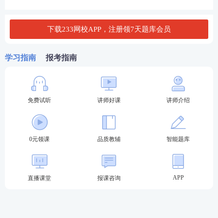
2.加快建设金融强国和中国特色现代金融体系。
包括金融强国的关键核心金融要素，金融高质量
下载233网校APP，注册领7天题库会员
发展的实践要求；金融工作的政治性、人民性，
中国特色金融发展之路的基本要义及其与西方金
学习指南
报考指南
融发展道路的显著区别；中国特色现代金融体系
的内涵；打造现代金融机构和市场体系，完善金
融基础设施体系；建设具有高度适应性、竞争
力、普惠性的中国特色现代金融体系；积极培育
免费试听
讲师好课
讲师介绍
中国特色金融文化。
3.提升金融服务实体经济质效。包括金融与实体
0元领课
品质教辅
智能题库
经济的关系，当前金融服务实体经济存在的主要
问题；健全多层次金融服务体系，壮大耐心资
本；做好科技金融、绿色金融、普惠金融、养老
APP
直播课堂
报课咨询
金融、数字金融五篇大文章，加强对重大战略、
重点领域、薄弱环节的优质金融服务；有效缓解
小微企业融资难贵慢问题；加快构建与房地产发