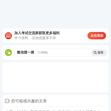
展新模式相匹配的金融服务体系；找准金融支持
稳外贸的着力点。
4.有效防范化解金融风险。包括党的十八大以
来，我国防范化解重大金融风险攻坚战取得的成
加入考试交流群获取更多福利
点击添加
效；完善金融风险识别、监测、预警和处置机
学习资料、活动优惠享不停
制，健全具有硬约束的金融风险早期纠正机制；
统筹化解房地产、地方债务、中小金融机构等风
微信搜一搜
233网校
险，牢牢守住不发生系统性风险底线；央地协同
合力打击非法金融活动，严厉打击金融犯罪；发
挥国有大型金融机构的压舱石作用，发挥保险业
的经济减震器和社会稳定器功能。
5.深化金融供给侧结构性改革。包括近年来我国
深化金融改革的背景、举措和成效；近年来国际
您可能感兴趣的文章
金融监管改革进展及我国实践；深入推进利率、
汇率市场化改革；深化资本市场投融资综合改