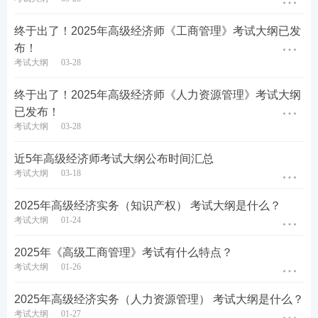
健全货币政策和宏观审慎政策双支柱调控框架，
终于出了！2025年高级经济师《工商管理》考试大纲已发
发挥好货币政策工具总量和结构双重功能；探索
布！
拓展中央银行宏观审慎与金融稳定功能；完善房
考试大纲
03-28
地产金融宏观审慎管理；全面强化机构监管、行
终于出了！2025年高级经济师《人力资源管理》考试大纲
为监管、功能监管、穿透式监管、持续监管；强
已发布！
化监管科技运用，强化事前事中监管；加强金融
考试大纲
03-28
消费者权益保护；落实银行业差异化资本监管体
系。
近5年高级经济师考试大纲公布时间汇总
考试大纲
03-18
8.统筹金融开放与安全。包括着力推进金融高水
平开放，着力建设强大的国际金融中心；稳步扩
2025年高级经济实务（知识产权） 考试大纲是什么？
考试大纲
01-24
大金融领域制度型开放，提升跨境投融资便利
化；深化外商投资促进体制机制改革；稳慎扎实
2025年《高级工商管理》考试有什么特点？
推进人民币国际化，保持人民币汇率在合理均衡
考试大纲
01-26
水平上的基本稳定；加强外汇市场管理，防范风
2025年高级经济实务（人力资源管理） 考试大纲是什么？
险跨区域、跨市场、跨境传递共振；积极参与国
考试大纲
01-27