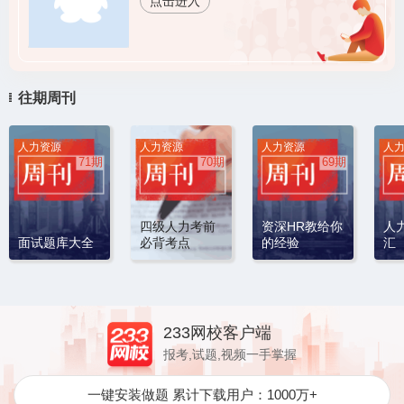
点击进入
往期周刊
人力资源
人力资源
人力资源
人
71期
70期
69期
四级人力考前
资深HR教给你
人
面试题库大全
必背考点
的经验
汇
233网校客户端
报考,试题,视频一手掌握
一键安装做题
累计下载用户：1000万+