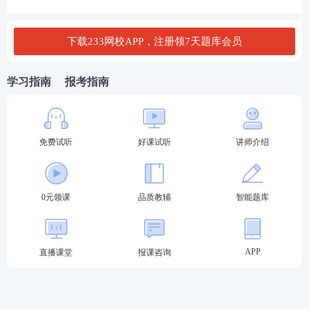
查询平台登录后查看复核结果。
注意：
下载233网校APP，注册领7天题库会员
不提供题目及答案。 如考生微信端支付错批次的，例
学习指南
报考指南
如在19年11月基金复查周期内，考生点击支付了19年
9月基金考试科目成绩复查费用，则5个工作日自动审
核后自动安排退款。
免费试听
好课试听
讲师介绍
0元领课
品质教辅
智能题库
APP
直播课堂
报课咨询
考完基金考什么？增考1科证券法规，一年拿双
证！