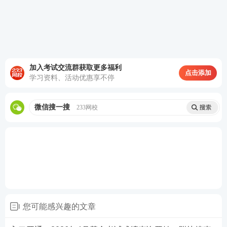
根据《
证券公司董事、监事、高级管理人员及从业人
员管理规则
》第十条内容可知，
通过
中国证券投资基
金业协会组织的
证券投资基金
基础知识
考试
、国家
注
册会计师
资格考试、注册国际投资分析师（CIIA）资
格考试、特许金融分析师（CFA）资格考试等考试之
加入考试交流群获取更多福利
点击添加
学习资料、活动优惠享不停
一，或者在国家有关部门、科研院所、高等教育机构
等单位从事经济、金融研究或者管理相关工作8年以上
微信搜一搜
233网校
的，
可以不参加
金融市场基础知识测试
。
在考核内容上基金从业《证券投资基金基础知识》和
证券从业
《金融市场基础知识》内容高度重合，已实
行互认；虽然法规科目存在差异，但是在职业道德等
不少内容上也有重合，因此大大减少了考生的备考难
度，节省复习时间！赶紧了解一下，一举拿下证券
证
您可能感兴趣的文章
书
吧！